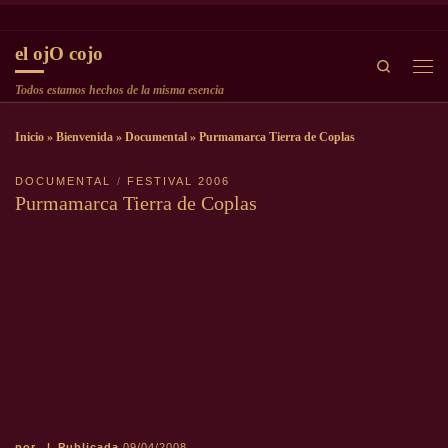
Saltar al contenido
el ojO cojo
Search
Men
Todos estamos hechos de la misma esencia
Inicio
»
Bienvenida
»
Documental
»
Purmamarca Tierra de Coplas
DOCUMENTAL
FESTIVAL 2006
Purmamarca Tierra de Coplas
por
|
Publicada
09/04/2008