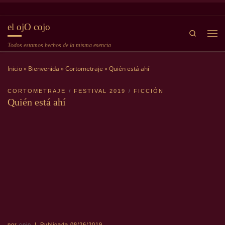
Saltar al contenido
el ojO cojo
Search
Me
Todos estamos hechos de la misma esencia
Inicio
»
Bienvenida
»
Cortometraje
»
Quién está ahí
CORTOMETRAJE
FESTIVAL 2019
FICCIÓN
Quién está ahí
por
cojo
|
Publicada
08/26/2019