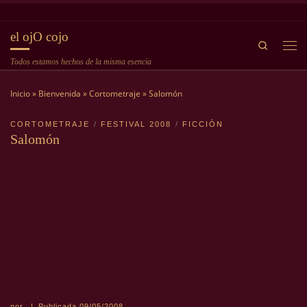
Saltar al contenido
el ojO cojo
Search
Me
Todos estamos hechos de la misma esencia
Inicio
»
Bienvenida
»
Cortometraje
»
Salomón
CORTOMETRAJE
FESTIVAL 2008
FICCIÓN
Salomón
por
|
Publicada
09/05/2008