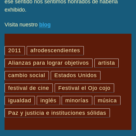
ese sentido nos sentimos honrados de haberla
exhibido.
Visita nuestro
blog
2011
afrodescendientes
Alianzas para lograr objetivos
artista
cambio social
Estados Unidos
festival de cine
Festival el Ojo cojo
igualdad
inglés
minorías
música
Paz y justicia e instituciones sólidas