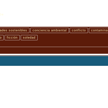
IÓN
ades sostenibles
conciencia ambiental
conflicto
contamina
o
ficción
soledad