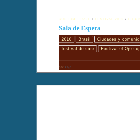
CORTOMETRAJE
FESTIVAL 2010
FICC
Sala de Espera
2010
Brasil
Ciudades y comunid
festival de cine
Festival el Ojo coj
por
cojo