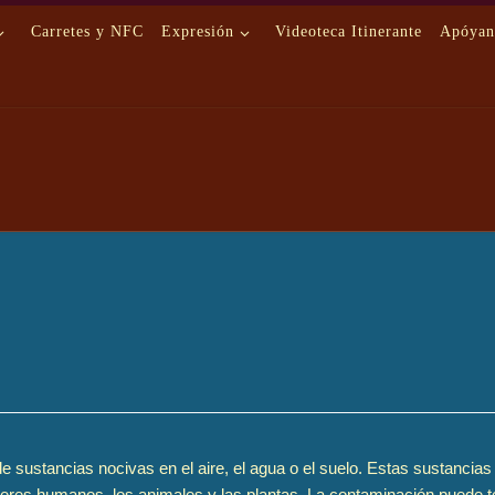
Carretes y NFC
Expresión
Videoteca Itinerante
Apóyan
e sustancias nocivas en el aire, el agua o el suelo. Estas sustancias 
eres humanos, los animales y las plantas. La contaminación puede ten