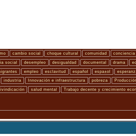
smo
cambio social
choque cultural
comunidad
conciencia
ia social
desempleo
desigualdad
documental
drama
e
igrantes
empleo
esclavitud
español
espa±ol
esperanz
industria
Innovación e infraestructura
pobreza
Producció
eivindicación
salud mental
Trabajo decente y crecimiento eco