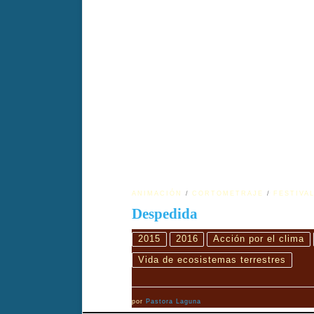
El filme Despedida participó en la edición 2016 d
DespedidaTÍTULO ORIGINAL: FarewellAÑO: 201
es un emotivo cortometraje de animación que arro
ANIMACIÓN
CORTOMETRAJE
FESTIVAL
Despedida
2015
2016
Acción por el clima
Vida de ecosistemas terrestres
por
Pastora Laguna