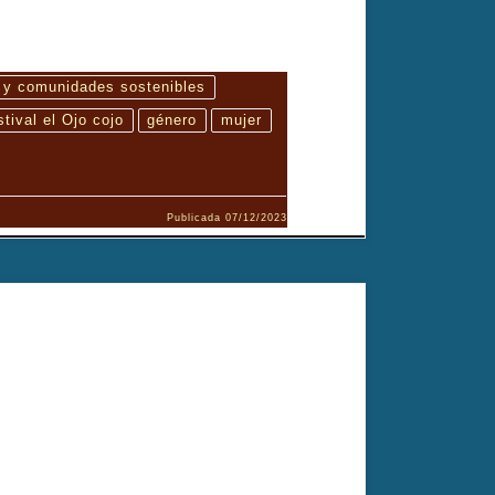
 y comunidades sostenibles
tival el Ojo cojo
género
mujer
Publicada
07/12/2023