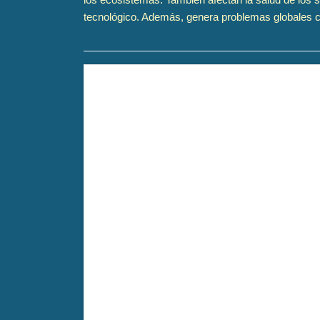
tecnológico. Además, genera problemas globales com
Ropa sucia examina el impacto social y ambienta
documental invita a reflexionar sobre la necesidad