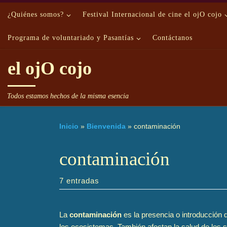
Saltar al contenido
¿Quiénes somos?
Festival Internacional de cine el ojO cojo
Programa de voluntariado y Pasantías
Contáctanos
el ojO cojo
Todos estamos hechos de la misma esencia
Inicio
»
Bienvenida
»
contaminación
contaminación
7 entradas
La
contaminación
es la presencia o introducción d
los ecosistemas. También afectan la salud de los s