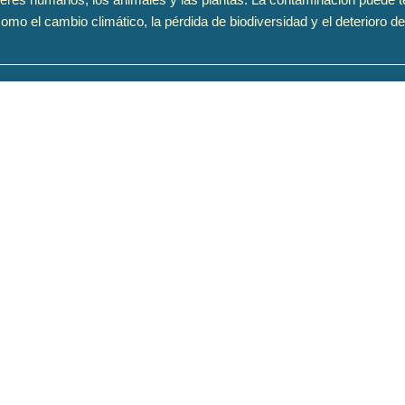
o el cambio climático, la pérdida de biodiversidad y el deterioro de 
l de la moda rápida, revelando cómo la producción masiva y acelerada 
 urgente de prácticas más sostenibles en la industria textil. Dirigido po