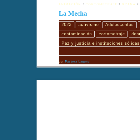
ANIMACIÓN
CORTOMETRAJE
DRAMA
La Mecha
2023
activismo
Adolescentes
contaminación
cortometraje
den
Paz y justicia e instituciones sólidas
por
Pastora Laguna