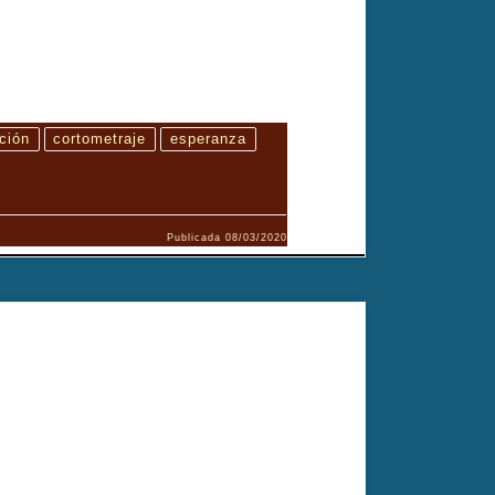
ción
cortometraje
esperanza
Publicada
08/03/2020