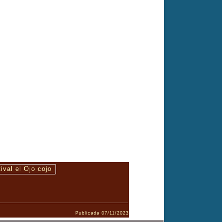
e haberla exhibido. Visita nuestro blog TÍTULO:
ÍS: TaiwánTIPO: Color Sinopsis: «Farewell»
ival el Ojo cojo
Publicada
07/11/2023