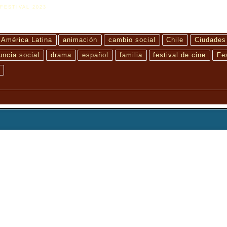
FESTIVAL 2023
América Latina
animación
cambio social
Chile
Ciudades
uncia social
drama
español
familia
festival de cine
Fes