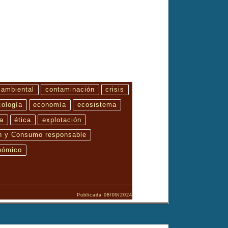
 ambiental
contaminación
crisis
cología
economía
ecosistema
a
ética
explotación
n y Consumo responsable
nómico
Publicada
08/09/2024