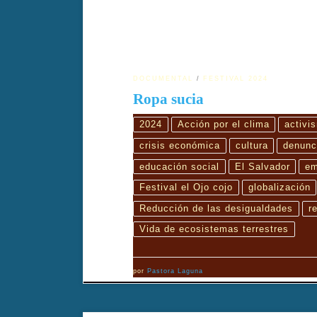
DOCUMENTAL
FESTIVAL 2024
Ropa sucia
2024
Acción por el clima
activi
crisis económica
cultura
denunc
educación social
El Salvador
em
Festival el Ojo cojo
globalización
Reducción de las desigualdades
r
Vida de ecosistemas terrestres
por
Pastora Laguna