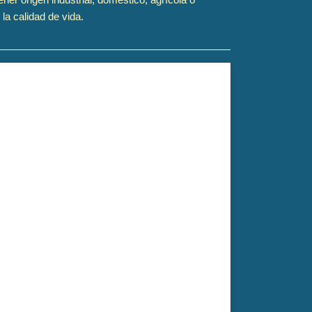
la calidad de vida.
genera explotación laboral y contaminación. El
r Félix Zurita de Higes.