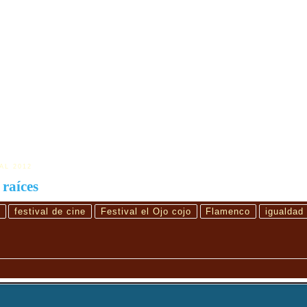
AL 2012
 raíces
festival de cine
Festival el Ojo cojo
Flamenco
igualdad