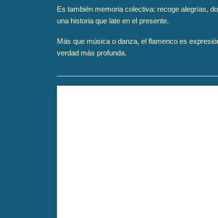
Es también memoria colectiva: recoge alegrías, do
una historia que late en el presente.
Más que música o danza, el flamenco es expresión de
verdad más profunda.
El baile de la alquimista es un retrato íntimo de
documental revela no solo su arte, sino también s