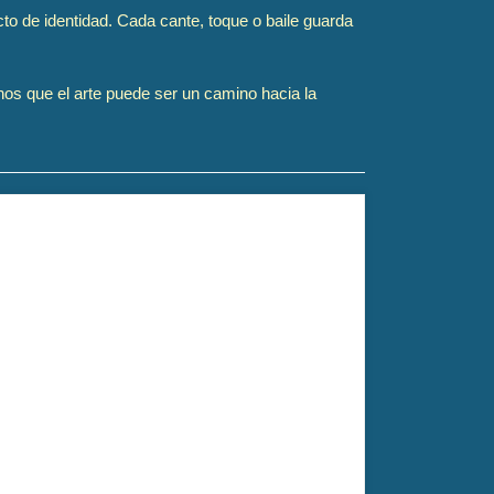
to de identidad. Cada cante, toque o baile guarda
onos que el arte puede ser un camino hacia la
erte en un acto de meditación y transformación. El
olítico. Dirigido por Arantxa Vela Buendía.