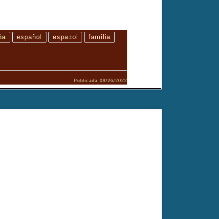
ña
español
espa±ol
familia
Publicada
09/26/2022