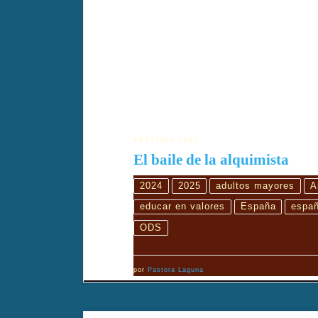
FESTIVAL 2025
El baile de la alquimista
2024
2025
adultos mayores
A
educar en valores
España
españ
ODS
por
Pastora Laguna