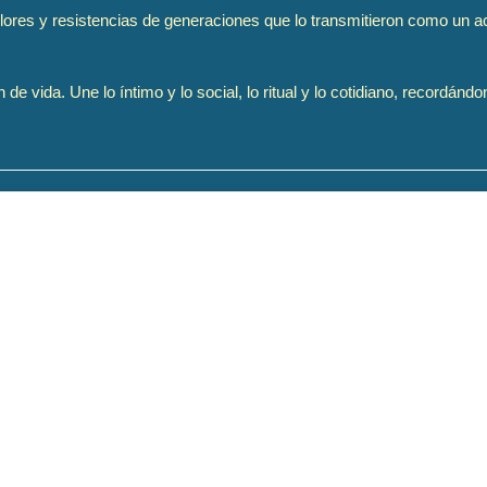
lores y resistencias de generaciones que lo transmitieron como un ac
 vida. Une lo íntimo y lo social, lo ritual y lo cotidiano, recordánd
 la bailaora María Pagés y su proceso creativo, donde la danza se convi
u compromiso social y su visión del flamenco como lenguaje poético y p