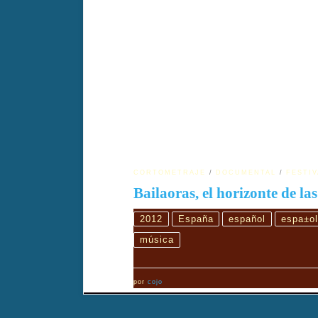
CORTOMETRAJE
DOCUMENTAL
FESTIV
Bailaoras, el horizonte de las
2012
España
español
espa±ol
música
por
cojo