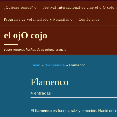
Saltar al contenido
¿Quiénes somos?
Festival Internacional de cine el ojO cojo
Programa de voluntariado y Pasantías
Contáctanos
el ojO cojo
Todos estamos hechos de la misma esencia
Inicio
»
Bienvenida
»
Flamenco
Flamenco
4 entradas
El
flamenco
es fuerza, raíz y emoción. Nació del e