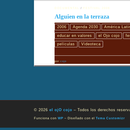
DOCUMENTAL
FESTIVAL 2006
Alguien en la terraza
2006
Agenda 2030
América Lati
educar en valores
el Ojo cojo
fe
películas
Videoteca
por
cojo
© 2026
el ojO cojo
– Todos los derechos reserv
Funciona con
WP
– Diseñado con el
Tema Customizr