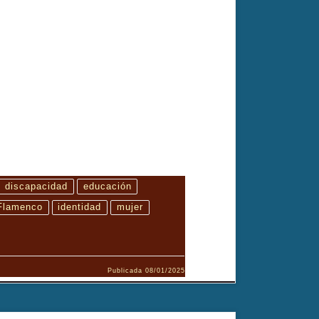
discapacidad
educación
Flamenco
identidad
mujer
Publicada
08/01/2025