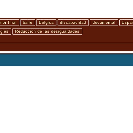
mor filial
baile
Bélgica
discapacidad
documental
Espa
nglés
Reducción de las desigualdades
 del flamenco a través de la figura de la mujer bailaora.