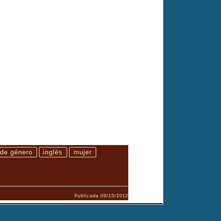
 de género
inglés
mujer
Publicada
09/15/2012