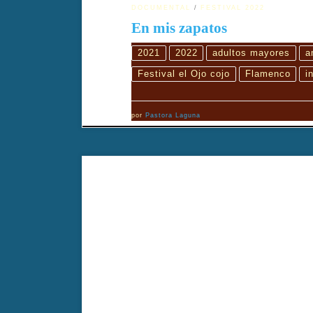
DOCUMENTAL
FESTIVAL 2022
En mis zapatos
2021
2022
adultos mayores
a
Festival el Ojo cojo
Flamenco
i
por
Pastora Laguna
Documental de Víctor Sagristá que explora el alma