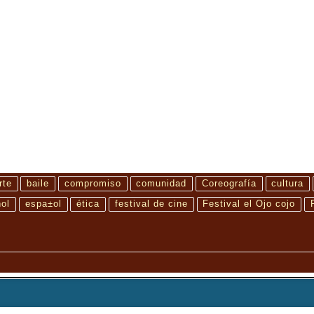
rte
baile
compromiso
comunidad
Coreografía
cultura
ol
espa±ol
ética
festival de cine
Festival el Ojo cojo