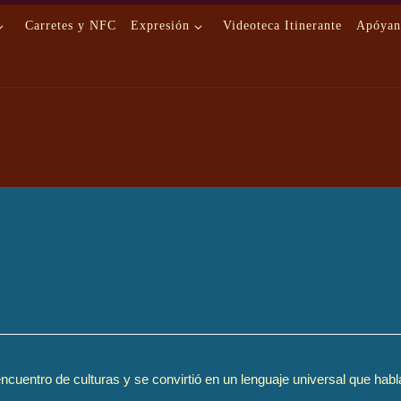
Carretes y NFC
Expresión
Videoteca Itinerante
Apóyan
ncuentro de culturas y se convirtió en un lenguaje universal que habl