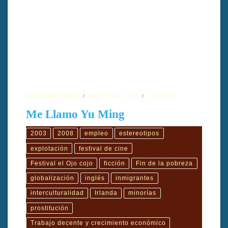
Irlanda.TIPO: color.IDIOMA ORIGINAL: inglés, irlandés gaélico,
chino mandarín.SUBTÍTULOS: inglés.INTÉRPRETES: Daniel
Wu.GUIÓN: Daniel O´Hara SINÓPSIS: Yu Ming está aburrido de
su vida, atrapado en un trabajo sin futuro, en un pueblo sin futuro,
atendiendo […]
CORTOMETRAJE
FESTIVAL 2008
FICCIÓN
Me Llamo Yu Ming
2003
2008
empleo
estereotipos
explotación
festival de cine
Festival el Ojo cojo
ficción
Fin de la pobreza
globalización
inglés
inmigrantes
interculturalidad
Irlanda
minorías
prostitución
Trabajo decente y crecimiento económico