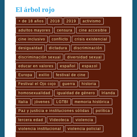
El árbol rojo
+ de 18 años
2018
2019
activismo
adultos mayores
censura
cine accesible
cine inclusivo
conflicto
crisis existencial
desigualdad
dictadura
discriminación
discriminación sexual
diversidad sexual
educar en valores
español
espa±ol
Europa
exilio
festival de cine
Festival el Ojo cojo
guerra
historia
homosexualidad
igualdad de género
Irlanda
Italia
jóvenes
LGTBI
memoria histórica
Paz y justicia e instituciones sólidas
política
tercera edad
Videoteca
violencia
violencia institucional
violencia policial