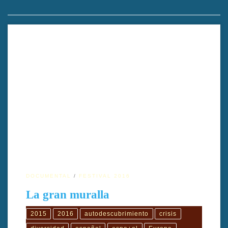
TÍTULO ORIGINAL: The great wallAÑO: 2015DIRECTOR: Tadhg
O’SullivanGÉNERO: DocumentalDURACIÓN: 74′ PAÍS:
IrlandaTIPO: ColorIDIOMA ORIGINAL: AlemánSUBTÍTULOS:
EspañolPRODUCCIÓN: Tadhg O’Sullivan Sinopsis: Basado en
los textos de Kafka, habla de Europa y sus fronteras, en el
sentido de aislamiento. La película viaja a través de una variedad
de paisajes europeos y se encuentra con […]
DOCUMENTAL
FESTIVAL 2016
La gran muralla
2015
2016
autodescubrimiento
crisis