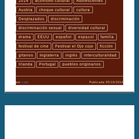
2014
activismo cultural
Adolescentes
Austria
choque cultural
cultura
Desplazados
discriminación
discriminación sexual
diversidad cultural
drama
EEUU
español
espa±ol
familia
festival de cine
Festival el Ojo cojo
ficción
gitanos
Inglaterra
inglés
interculturalidad
Irlanda
Portugal
pueblos originarios
por
cojo
Publicada
05/10/2014
TÍTULO: Me llamo Yu Ming.TÍTULO ORIGINAL: Yu Ming is ainm
dom.AÑO: 2003.DIRECTOR: Daniel O´Hara.GÉNERO
CINEMATOGRÁFICO: ficción.DURACIÓN: 13′.PAÍS: