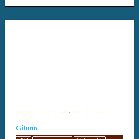
TÍTULO EN ESPAÑOL: Gitano TÍTULO EN INGLÉS: Gypsy
AÑO: 2013 DIRECTOR: David Bonneville Heiko, L’Arc-en-Ciel,
Éden GÉNERO: Drama, Thriller DURACIÓN: 18′ 2¨ PAÍS:
Portugal FORMATO ORIGINAL: RED MX IDIOMA ORIGINAL:
Portugués INTÉRPRETES: Jaime freitas Heiko, Aprés Lui, L’Arc-
en-Ciel Tiago Aldeia Morangos com Açúcar, Espírito Indomável
PRODUCCIÓN: Fernando Vendrell Belle Époque, The Hero,
L’Arc-en-Ciel GUIÓN: David Bonneville Heiko, […]
CORTOMETRAJE
DRAMA
FESTIVAL 2014
FICCIÓN
Gitano