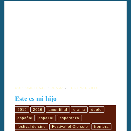
TÍTULO: Este es mi hijoTÍTULO ORIGINAL: This is my sonAÑO:
2015DIRECTOR: John CorcoranGÉNERO: DramaDURACIÓN:
16′ PAÍS: IrlandaTIPO: ColorIDIOMA ORIGINAL:
InglésSUBTÍTULOS: EspañolINTÉRPRETES: Aron Hugo
Hegarty, Nigel Mercier, Brendan Sheehan, Fionn
BarronPRODUCCIÓN: Lyndzi DoyleGUIÓN: John
CorcoranEDICIÓN/MONTAJE: Jamie TurpinDIRECCIÓN DE
FOTOGRAFÍA: Sean CorcoranSONIDO: David Dorgan, Killian
Fitzgerald, Dean MurrayMÚSICA: Ray Harman SINOPSIS: Este
es […]
CORTOMETRAJE
DRAMA
FESTIVAL 2016
Este es mi hijo
2015
2016
amor filial
drama
duelo
español
espa±ol
esperanza
festival de cine
Festival el Ojo cojo
frontera