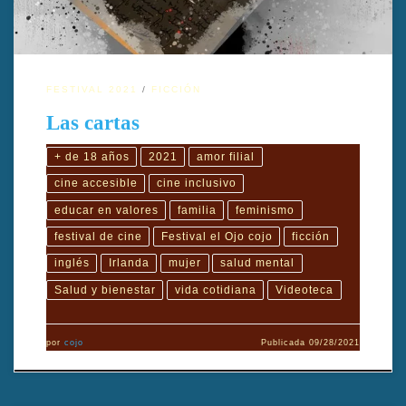
WalshSONIDO: […]
FESTIVAL 2021
FICCIÓN
Las cartas
+ de 18 años
2021
amor filial
cine accesible
cine inclusivo
educar en valores
familia
feminismo
festival de cine
Festival el Ojo cojo
ficción
inglés
Irlanda
mujer
salud mental
Salud y bienestar
vida cotidiana
Videoteca
por
cojo
Publicada
09/28/2021