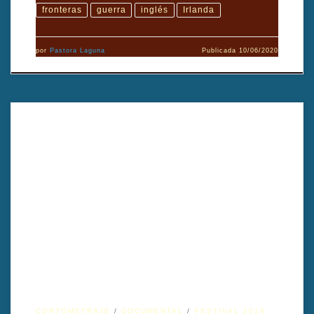
fronteras
guerra
inglés
Irlanda
por
Pastora Laguna
Publicada
10/06/2020
El árbol rojo TÍTULO: El árbol rojo TÍTULO ORIGINAL: The Red
Tree AÑO: 2018 DIRECTOR: Paul Rowley GÉNERO
CINEMATOGRÁFICO: Documental DURACIÓN: 20’ PAÍS:
Irlanda FORMATO ORIGINAL: Digital TIPO: Documental Corto
IDIOMA ORIGINAL: Italiano SUBTÍTULOS: Español
INTÉRPRETES: Leo Gullotta PRODUCCIÓN: Nicky Gogan, Paul
Rowley GUIÓN: Luca de Santis, Paul Rowley
EDICIÓN/MONTAJE: […]
CORTOMETRAJE
DOCUMENTAL
FESTIVAL 2019