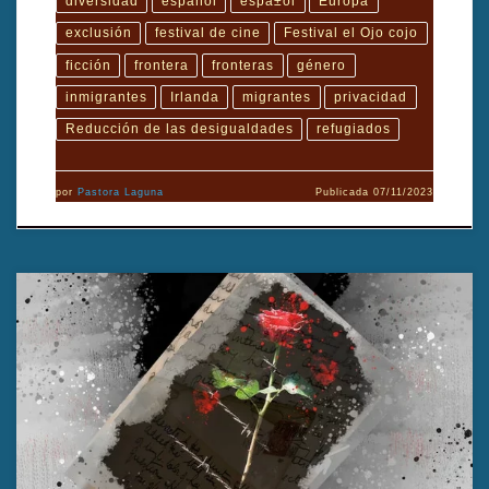
diversidad
español
espa±ol
Europa
exclusión
festival de cine
Festival el Ojo cojo
ficción
frontera
fronteras
género
inmigrantes
Irlanda
migrantes
privacidad
Reducción de las desigualdades
refugiados
por
Pastora Laguna
Publicada
07/11/2023
TÍTULO: Las cartasTÍTULO ORIGINAL: The LettersAÑO:
2021DIRECTOR: Robbie WalshGÉNERO cinematográfico:
FicciónDURACIÓN: 90′PAÍS: IrlandaFORMATO ORIGINAL:
DigitalTIPO: LargometrajeIDIOMA ORIGINAL:
inglésSUBTÍTULOS: NoINTÉRPRETES: Sarah Carroll, Mary
Murray, Kathleen Warner Yeates, Ann Russell, Aisling O’Neal,
John Connors, Chris Newman, Robbie WalshPRODUCCIÓN:
Philip Mc roryGUIÓN: Robbie WalshEDICIÓN/MONTAJE: Paul
Harney y Andy KavanaghDIRECCIÓN DE FOTOGRAFÍA: Robbie