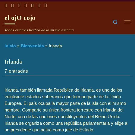
Saltar al contenido
el ojO cojo
Search
Me
Todos estamos hechos de la misma esencia
Inicio
»
Bienvenida
»
Irlanda
Irlanda
7 entradas
Irlanda, también llamada República de Irlanda, es uno de los
veintisiete estados soberanos que forman parte de la Unión
Europea. El país ocupa la mayor parte de la isla con el mismo
nombre. Comparte su única frontera terrestre con Irlanda del
Norte, una de las naciones constituyentes del Reino Unido.
Irlanda se organiza como una república parlamentaria y elige a
un presidente que actúa como jefe de Estado.