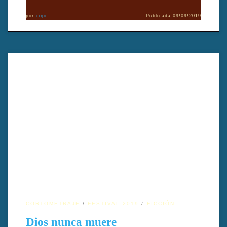
por
cojo
Publicada
09/09/2019
TÍTULO: Dios Nunca Muere TÍTULO ORIGINAL: God Never Dies
AÑO: 2018 DIRECTOR: Barbara Cigarroa GÉNERO
cinematográfico: Ficción DURACIÓN: 14′ PAÍS: Estados Unidos
FORMATO ORIGINAL: Digital TIPO: Cortometraje IDIOMA
ORIGINAL: Español INTÉRPRETES: Mónica Del Carmen, Diego
Sanchez, Miley Cabañas PRODUCCIÓN: Julie O’Leary GUIÓN:
Barbara Cigarroa EDICIÓN/MONTAJE: Michael Aaglund
DIRECCIÓN DE FOTOGRAFÍA: […]
CORTOMETRAJE
FESTIVAL 2019
FICCIÓN
Dios nunca muere