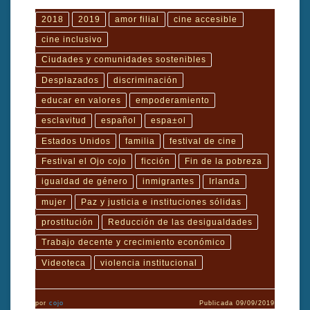
2018
2019
amor filial
cine accesible
cine inclusivo
Ciudades y comunidades sostenibles
Desplazados
discriminación
educar en valores
empoderamiento
esclavitud
español
espa±ol
Estados Unidos
familia
festival de cine
Festival el Ojo cojo
ficción
Fin de la pobreza
igualdad de género
inmigrantes
Irlanda
mujer
Paz y justicia e instituciones sólidas
prostitución
Reducción de las desigualdades
Trabajo decente y crecimiento económico
Videoteca
violencia institucional
por
cojo
Publicada
09/09/2019