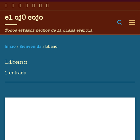
Saltar al contenido
el ojO cojo
Search
Men
Todos estamos hechos de la misma esencia
Inicio
»
Bienvenida
»
Líbano
Líbano
1 entrada
Yurlu | País, dirigido por Yaara Bou Melhem, es un documental que
retrata la vida rural, la tradición y la identidad de comunidades del