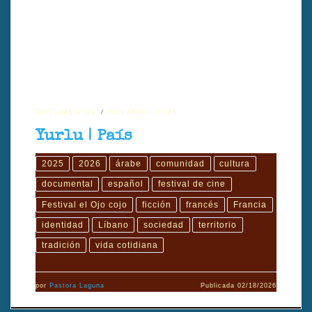
Líbano.
DOCUMENTAL
FESTIVAL 2026
Yurlu | País
2025
2026
árabe
comunidad
cultura
documental
español
festival de cine
Festival el Ojo cojo
ficción
francés
Francia
identidad
Líbano
sociedad
territorio
tradición
vida cotidiana
por
Pastora Laguna
Publicada
02/18/2026