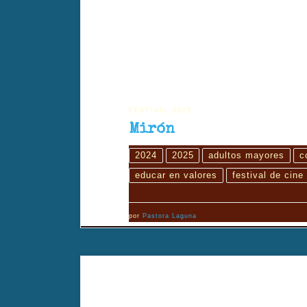
FESTIVAL 2025
Mirón
2024
2025
adultos mayores
c
educar en valores
festival de cine
por
Pastora Laguna