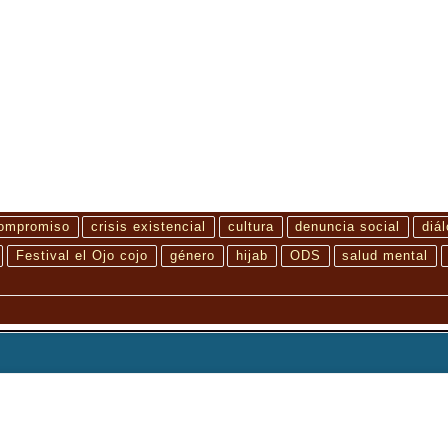
ompromiso
crisis existencial
cultura
denuncia social
diá
Festival el Ojo cojo
género
hijab
ODS
salud mental