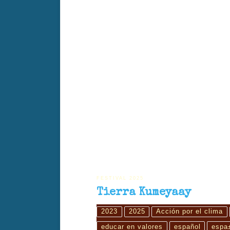
Tierra de Kumeyaay retrata el profundo vínculo entre el 
ecológica. Dirigido por Dylan Verrechia.
FESTIVAL 2025
Tierra Kumeyaay
2023
2025
Acción por el clima
educar en valores
español
espa