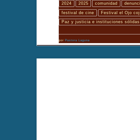
2024
2025
comunidad
denunci
festival de cine
Festival el Ojo coj
Paz y justicia e instituciones sólidas
por
Pastora Laguna
El baile de la alquimista es un retrato íntimo de la ba
solo su arte, sino también su compromiso social y su vi