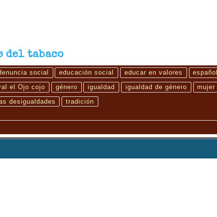
s del tabaco
denuncia social
educación social
educar en valores
españo
val el Ojo cojo
género
igualdad
igualdad de género
mujer
as desigualdades
tradición