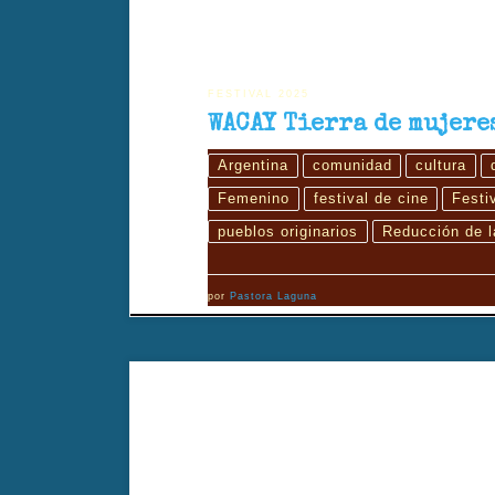
FESTIVAL 2025
WACAY Tierra de mujere
Argentina
comunidad
cultura
Femenino
festival de cine
Festi
pueblos originarios
Reducción de l
por
Pastora Laguna