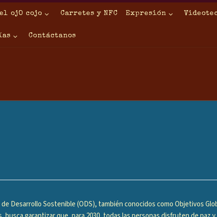
el ojO cojo
Carretes y NFC
Expresión
Videote
ías
Contáctanos
 de Desarrollo Sostenible (ODS), también conocidos como Objetivos Globa
, busca garantizar que, para 2030, todas las personas disfruten de paz y