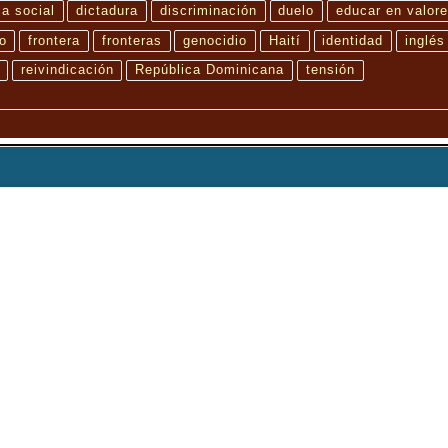
a social
dictadura
discriminación
duelo
educar en valor
o
frontera
fronteras
genocidio
Haití
identidad
inglés
reivindicación
República Dominicana
tensión
ilaora María Pagés y su proceso creativo, donde la danza se convierte en un acto
sión del flamenco como lenguaje poético y político. Dirigido por Arantxa Vela Bu