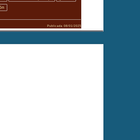
ión
Publicada
08/01/2025
 cuestiona los límites entre lo privado y lo público,