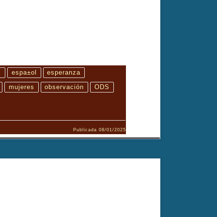
l
espa±ol
esperanza
mujeres
observación
ODS
Publicada
08/01/2025