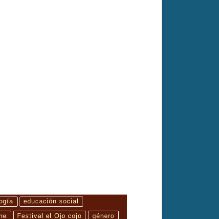
a amenazas actuales y celebra la resistencia cultural y
ogía
educación social
ine
Festival el Ojo cojo
género