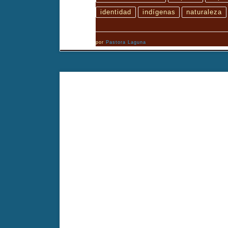
identidad
indígenas
naturaleza
por
Pastora Laguna
Voyeur explora la obsesión de mirar en silencio y sin ser
dejando al espectador frente a su propia mirada. Diri