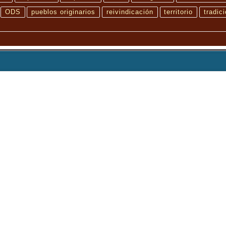
ODS
pueblos originarios
reivindicación
territorio
tradic
 visto. A través de una estética contenida y un sonido inquietante, el cortometraje
gida por Maryam Hashempour.