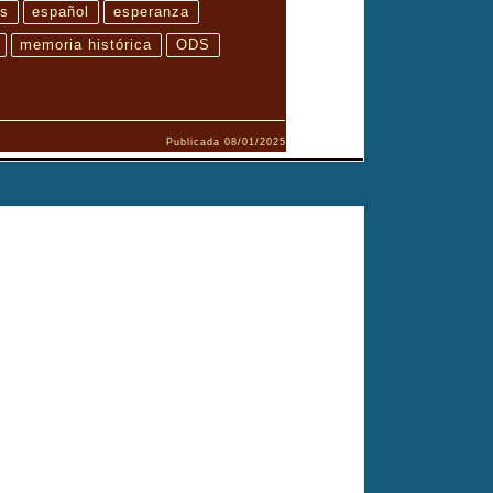
es
español
esperanza
memoria histórica
ODS
Publicada
08/01/2025
 de meditación y transformación. El documental revela no
endía.