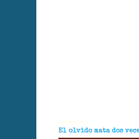
El olvido mata dos veces es un documental que rescata 
actores de ambos países, la película explora el dolor he
FESTIVAL 2025
El olvido mata dos vec