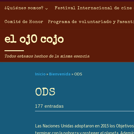
Saltar al contenido
¿Quiénes somos?
Festival Internacional de cine 
Comité de Honor
Programa de voluntariado y Pasant
el ojO cojo
Todos estamos hechos de la misma esencia
Inicio
»
Bienvenida
»
ODS
ODS
177 entradas
Las Naciones Unidas adoptaron en 2015 los Objetivos
terminar con la pobreza y proteger el planeta. Además