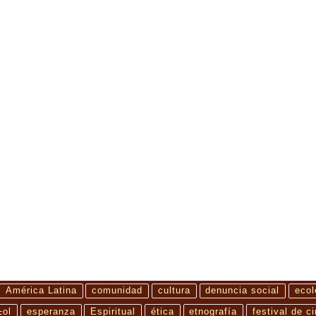
pueblo Kumeyaay y su territorio ancestral. A través de sus voces, el corto denunci
América Latina
comunidad
cultura
denuncia social
ecol
±ol
esperanza
Espiritual
ética
etnografía
festival de c