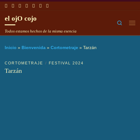
Saltar al contenido
el ojO cojo
Search
Me
Todos estamos hechos de la misma esencia
Inicio
»
Bienvenida
»
Cortometraje
»
Tarzán
CORTOMETRAJE
FESTIVAL 2024
Tarzán