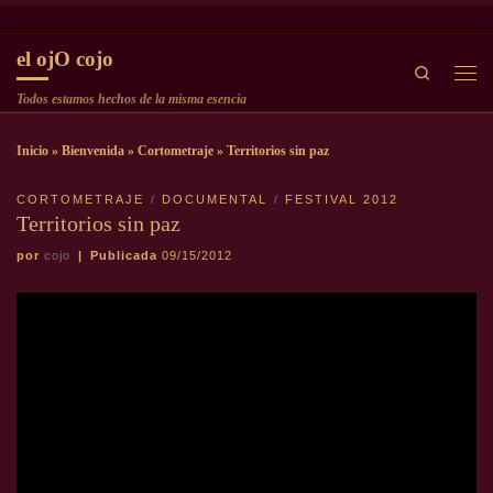
Saltar al contenido
el ojO cojo
Search
Men
Todos estamos hechos de la misma esencia
Inicio
»
Bienvenida
»
Cortometraje
»
Territorios sin paz
CORTOMETRAJE
DOCUMENTAL
FESTIVAL 2012
Territorios sin paz
por
cojo
|
Publicada
09/15/2012