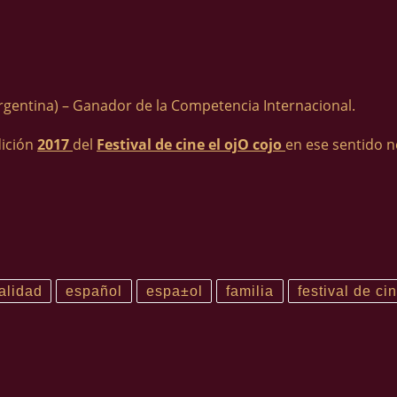
Argentina) – Ganador de la Competencia Internacional.
dición
2017
del
Festival de cine el ojO cojo
en ese sentido 
alidad
español
espa±ol
familia
festival de ci