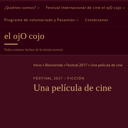
¿Quiénes somos?
Festival Internacional de cine el ojO cojo
Saltar al contenido
Programa de voluntariado y Pasantías
Contáctanos
el ojO cojo
Todos estamos hechos de la misma esencia
Inicio
»
Bienvenida
»
Festival 2017
»
Una película de cine
FESTIVAL 2017
FICCIÓN
Una película de cine