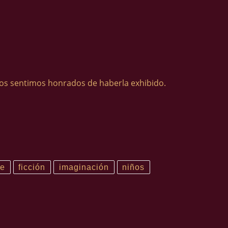
nos sentimos honrados de haberla exhibido.
ne
ficción
imaginación
niños