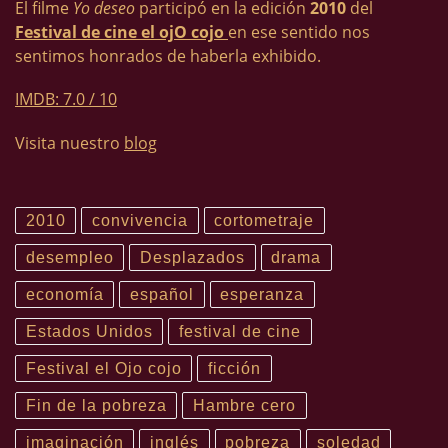
El filme
Yo deseo
participó en la edición
2010
del
Festival de cine el ojO cojo
en ese sentido nos
sentimos honrados de haberla exhibido.
IMDB: 7.0 / 10
Visita nuestro
blog
2010
convivencia
cortometraje
desempleo
Desplazados
drama
economía
español
esperanza
Estados Unidos
festival de cine
Festival el Ojo cojo
ficción
Fin de la pobreza
Hambre cero
imaginación
inglés
pobreza
soledad