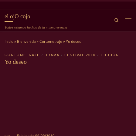
Saltar al contenido
el ojO cojo
Search
Me
Todos estamos hechos de la misma esencia
Inicio
»
Bienvenida
»
Cortometraje
»
Yo deseo
CORTOMETRAJE
DRAMA
FESTIVAL 2010
FICCIÓN
Yo deseo
por
|
Publicada
09/09/2010