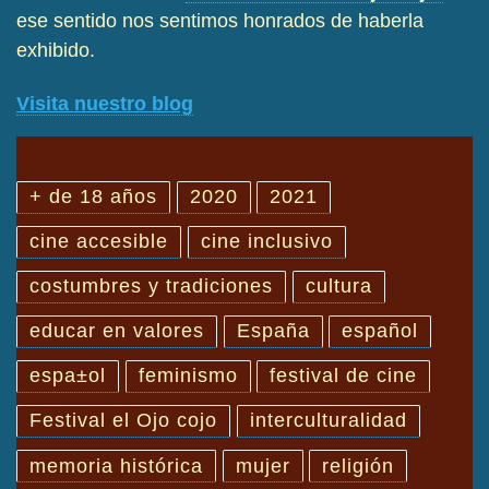
ese sentido nos sentimos honrados de haberla
exhibido.
Visita nuestro blog
+ de 18 años
2020
2021
cine accesible
cine inclusivo
costumbres y tradiciones
cultura
educar en valores
España
español
espa±ol
feminismo
festival de cine
Festival el Ojo cojo
interculturalidad
memoria histórica
mujer
religión