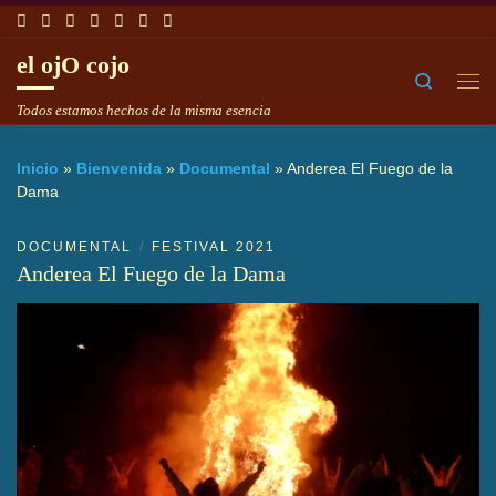
Saltar al contenido
el ojO cojo
Search
Me
Todos estamos hechos de la misma esencia
Inicio
»
Bienvenida
»
Documental
»
Anderea El Fuego de la
Dama
DOCUMENTAL
FESTIVAL 2021
Anderea El Fuego de la Dama