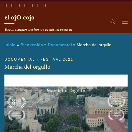
Saltar al contenido
el ojO cojo
Search
Me
Todos estamos hechos de la misma esencia
Inicio
»
Bienvenida
»
Documental
»
Marcha del orgullo
DOCUMENTAL
FESTIVAL 2021
Marcha del orgullo