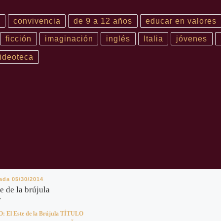
convivencia
de 9 a 12 años
educar en valores
ficción
imaginación
inglés
Italia
jóvenes
ideoteca
R
cada
05/30/2014
e de la brújula
 El Este de la Brújula TÍTULO