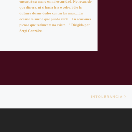
encontré su mano en mi oscuridad. No recuerdo
que día era, ni si hacía fría o color. Sólo la
dulzura de sus dedos contra los míos…En
ocasiones sueño que puedo verle…En ocasiones
pienso que realmente no existe…” Dirigido por
Sergi González.
En
TRADAS
INTOLERANCIA