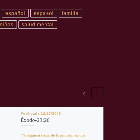
español
espa±ol
familia
niños
salud mental
Publicada
12/17/2008
Éxodo-23:20
“Ni siquiera recuerdo la primera vez que