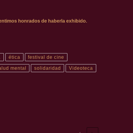
entimos honrados de haberla exhibido.
a
ética
festival de cine
alud mental
solidaridad
Videoteca