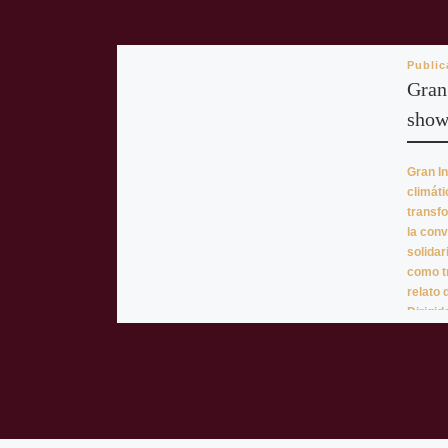
Publi
Gran 
show
Gran I
climáti
transfo
la conv
solidar
como t
relato 
Dirigid