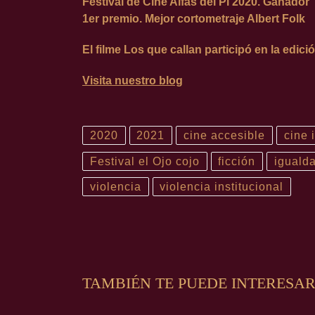
Festival de Cine Alfàs del Pi 2020. Ganador
1er premio. Mejor cortometraje Albert Folk
El filme Los que callan participó en la edici
Visita nuestro blog
2020
2021
cine accesible
cine 
Festival el Ojo cojo
ficción
iguald
violencia
violencia institucional
TAMBIÉN TE PUEDE INTERESA