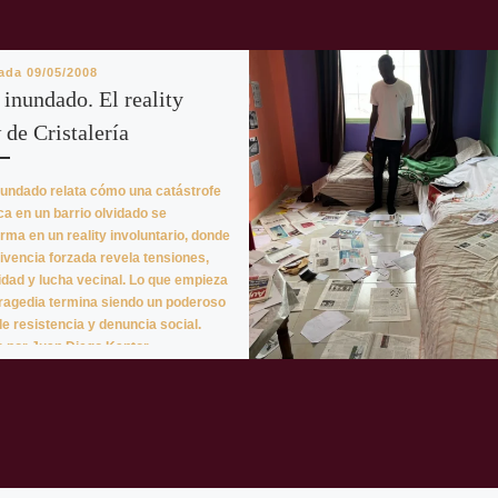
cada
09/05/2008
inundado. El reality
 de Cristalería
nundado relata cómo una catástrofe
ca en un barrio olvidado se
rma en un reality involuntario, donde
ivencia forzada revela tensiones,
idad y lucha vecinal. Lo que empieza
ragedia termina siendo un poderoso
de resistencia y denuncia social.
o por Juan Diego Kantor