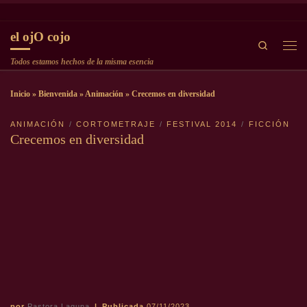
Saltar al contenido
el ojO cojo
Search
Men
Todos estamos hechos de la misma esencia
Inicio
»
Bienvenida
»
Animación
»
Crecemos en diversidad
ANIMACIÓN
CORTOMETRAJE
FESTIVAL 2014
FICCIÓN
Crecemos en diversidad
por
Pastora Laguna
|
Publicada
07/11/2023