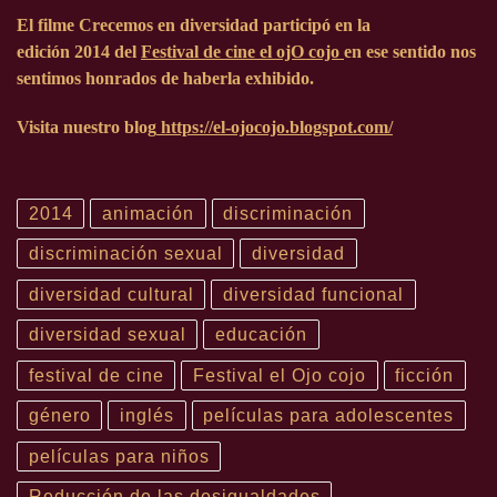
El filme Crecemos en diversidad participó en la
edición
2014
del
Festival
de cine el ojO cojo
en ese sentido nos
sentimos honrados de haberla exhibido.
Visita nuestro blog
https://el-ojocojo.blogspot.com/
2014
animación
discriminación
discriminación sexual
diversidad
diversidad cultural
diversidad funcional
diversidad sexual
educación
festival de cine
Festival el Ojo cojo
ficción
género
inglés
películas para adolescentes
películas para niños
Reducción de las desigualdades