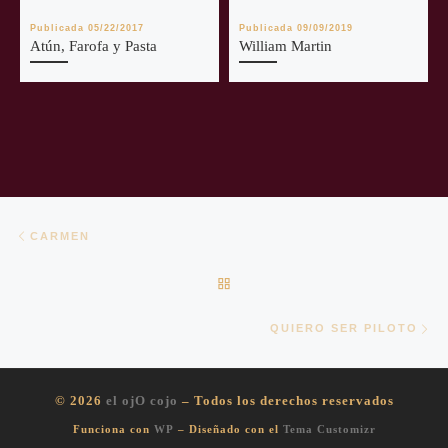
Publicada
05/22/2017
Publicada
09/09/2019
Atún, Farofa y Pasta
William Martin
Navegación de entradas
Entrada anterior
CARMEN
VOLVER A LA LISTA DE EN
En
QUIERO SER PILOTO
© 2026
el ojO cojo
– Todos los derechos reservados
Funciona con
WP
– Diseñado con el
Tema Customizr