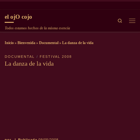
Saltar al contenido
el ojO cojo
Search
Men
Todos estamos hechos de la misma esencia
Inicio
»
Bienvenida
»
Documental
»
La danza de la vida
DOCUMENTAL
FESTIVAL 2008
La danza de la vida
por
|
Publicada
09/05/2008