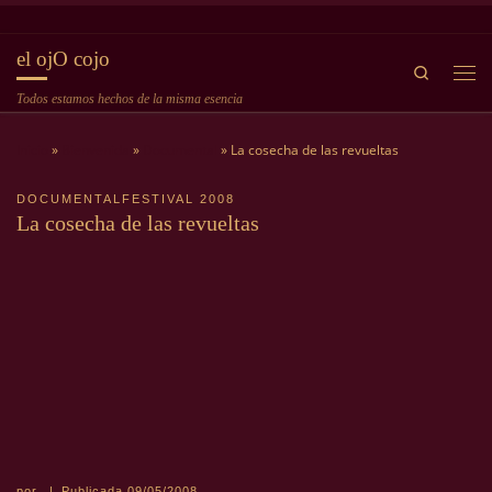
Saltar al contenido
el ojO cojo
Search
Me
Todos estamos hechos de la misma esencia
Inicio
»
Bienvenida
»
Documental
»
La cosecha de las revueltas
DOCUMENTAL
FESTIVAL 2008
La cosecha de las revueltas
por
|
Publicada
09/05/2008