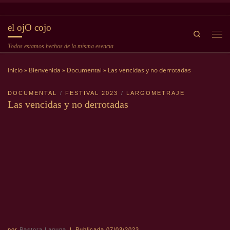
Saltar al contenido
el ojO cojo
Search
Me
Todos estamos hechos de la misma esencia
Inicio
»
Bienvenida
»
Documental
»
Las vencidas y no derrotadas
DOCUMENTAL
FESTIVAL 2023
LARGOMETRAJE
Las vencidas y no derrotadas
por
Pastora Laguna
|
Publicada
07/03/2023