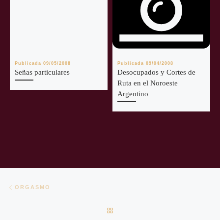
Publicada
09/05/2008
Publicada
09/04/2008
Señas particulares
Desocupados y Cortes de
Ruta en el Noroeste
Argentino
Navegación de entradas
Entrada anterior
ORGASMO
VOLVER A LA LISTA DE EN