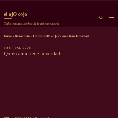
Saltar al contenido
el ojO cojo
Search
Men
Todos estamos hechos de la misma esencia
Inicio
»
Bienvenida
»
Festival 2006
»
Quien ama tiene la verdad
FESTIVAL 2006
Quien ama tiene la verdad
por
|
Publicada
12/17/2008