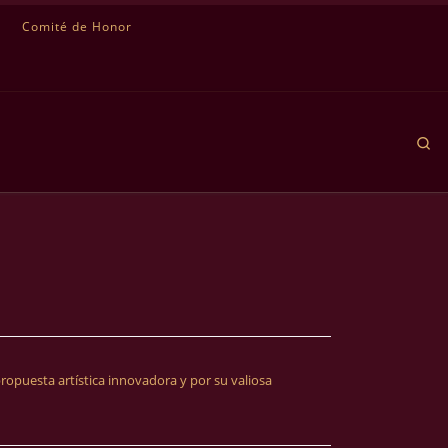
Comité de Honor
Se
propuesta artística innovadora y por su valiosa