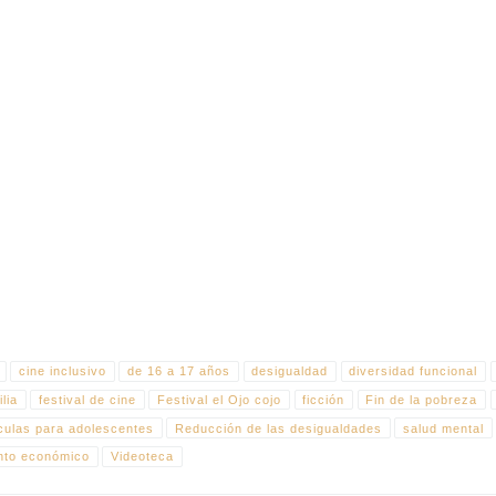
mo y conocer a una niña similar a ella, enfrenta su propio pasado. Dirigido por Ba
cine inclusivo
de 16 a 17 años
desigualdad
diversidad funcional
ilia
festival de cine
Festival el Ojo cojo
ficción
Fin de la pobreza
ículas para adolescentes
Reducción de las desigualdades
salud mental
ento económico
Videoteca