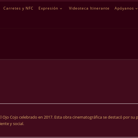
Carretes y NFC
Expresión
Videoteca Itinerante
Apóyanos
e El Ojo Cojo celebrado en 2017. Esta obra cinematográfica se destacó por su 
ente y social.