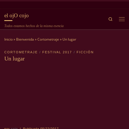
Saltar al contenido
el ojO cojo
Search
Me
Todos estamos hechos de la misma esencia
Inicio
»
Bienvenida
»
Cortometraje
»
Un lugar
CORTOMETRAJE
FESTIVAL 2017
FICCIÓN
Un lugar
por
cojo
|
Publicada
05/22/2017