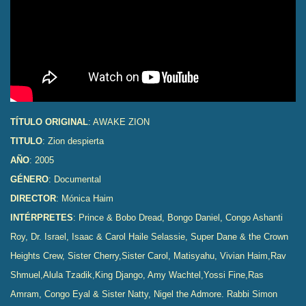
TÍTULO ORIGINAL
: AWAKE ZION
TITULO
: Zion despierta
AÑO
: 2005
GÉNERO
: Documental
DIRECTOR
: Mónica Haim
INTÉRPRETES
:
Prince & Bobo Dread, Bongo Daniel, Congo Ashanti
Roy, Dr. Israel,
Isaac & Carol Haile Selassie, Super Dane & the Crown
Heights Crew,
Sister Cherry,Sister Carol,
Matisyahu, Vivian Haim,Rav
Shmuel,Alula Tzadik,King Django,
Amy Wachtel,Yossi Fine,Ras
Amram, Congo Eyal & Sister Natty, Nigel the Admore. Rabbi Simon