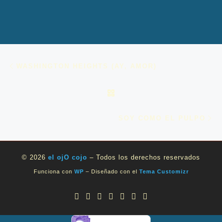
Navegación de entradas
Entrada anterior
WASHINGTON HEIGHTS (AY, AMOR)
VOLVER A LA LISTA DE 
En
SOY COMO EL PULPO
© 2026
el ojO cojo
– Todos los derechos reservados
Funciona con
WP
– Diseñado con el
Tema Customizr