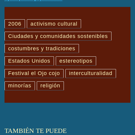
2006
activismo cultural
Ciudades y comunidades sostenibles
costumbres y tradiciones
Estados Unidos
estereotipos
Festival el Ojo cojo
interculturalidad
minorías
religión
TAMBIÉN TE PUEDE