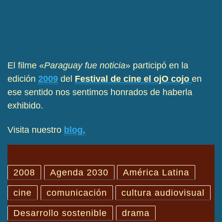
El filme «
Paraguay fue noticia
» participó en la
edición
2009
del
Festival de cine el ojO cojo
en
ese sentido nos sentimos honrados de haberla
exhibido.
Visita nuestro
blog.
2008
Agenda 2030
América Latina
cine
comunicación
cultura audiovisual
Desarrollo sostenible
drama