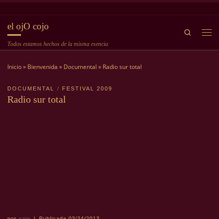
Saltar al contenido
el ojO cojo
Search
Me
Todos estamos hechos de la misma esencia
Inicio
»
Bienvenida
»
Documental
»
Radio sur total
DOCUMENTAL
FESTIVAL 2009
Radio sur total
por
cojo
|
Publicada
03/24/2013