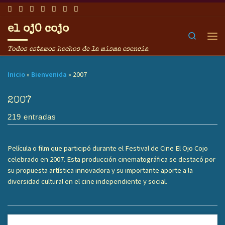
Saltar al contenido
el ojO cojo
Search
Men
Todos estamos hechos de la misma esencia
Inicio
»
Bienvenida
»
2007
2007
219 entradas
Película o film que participó durante el Festival de Cine El Ojo Cojo
celebrado en 2007. Esta producción cinematográfica se destacó por
su propuesta artística innovadora y su importante aporte a la
diversidad cultural en el cine independiente y social.