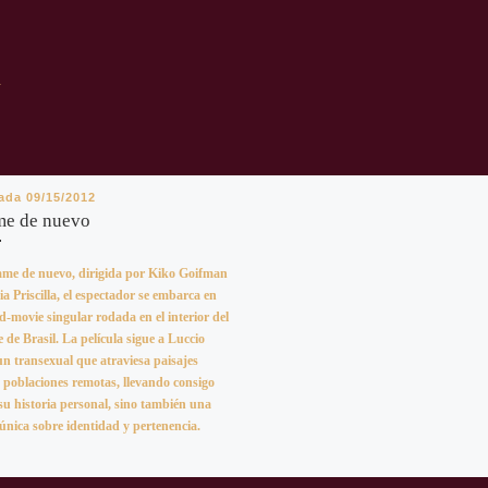
R
cada
09/15/2012
me de nuevo
me de nuevo, dirigida por Kiko Goifman
a Priscilla, el espectador se embarca en
-movie singular rodada en el interior del
 de Brasil. La película sigue a Luccio
un transexual que atraviesa paisajes
y poblaciones remotas, llevando consigo
su historia personal, sino también una
única sobre identidad y pertenencia.