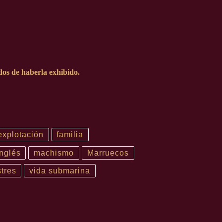
dos de haberla exhibido.
explotación
familia
inglés
machismo
Marruecos
tres
vida submarina