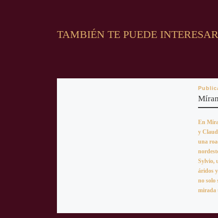
TAMBIÉN TE PUEDE INTERESA
Publi
Míra
En Míra
y Claudi
una road
nordeste
Sylvio, 
áridos 
no solo 
mirada 