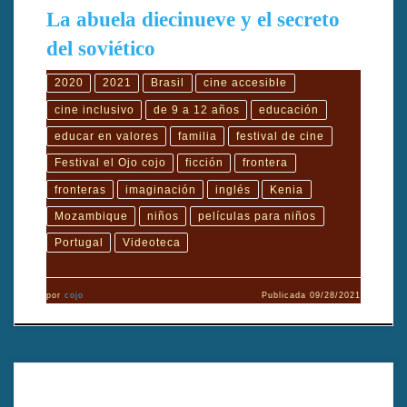
La abuela diecinueve y el secreto
del soviético
2020
2021
Brasil
cine accesible
cine inclusivo
de 9 a 12 años
educación
educar en valores
familia
festival de cine
Festival el Ojo cojo
ficción
frontera
fronteras
imaginación
inglés
Kenia
Mozambique
niños
películas para niños
Portugal
Videoteca
por
cojo
Publicada
09/28/2021