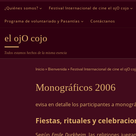
¿Quiénes somos?
Festival Internacional de cine el ojO cojo
Saltar al contenido
Programa de voluntariado y Pasantías
Contáctanos
el ojO cojo
Todos estamos hechos de la misma esencia
Inicio
»
Bienvenida
»
Festival Internacional de cine el ojO co
Monográficos 2006
evisa en detalle los participantes a monográ
Fiestas, rituales y celebraci
Según
Emile Durkheim
, las religiones jueg