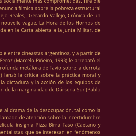
vas socialmente mas comprometidas. Tire die
enuncia fílmica sobre la pobreza estructural
iejo Reales, Gerardo Vallejo, Crónica de un
la nouvelle vague, La Hora de los Hornos de
a en la Carta abierta a la Junta Militar, de
e entre cineastas argentinos, y a partir de
eroz (Marcelo Piñeiro, 1993) le arrebató el
profunda metáfora de Favio sobre la derrota
 lanzó la crítica sobre la práctica moral y
la dictadura y la acción de los equipos de
ión de la marginalidad de Dársena Sur (Pablo
te al drama de la desocupación, tal como la
r llamado de atención sobre la incertidumbre
ícula insignia Pizza Birra Faso (Caetano y
mentalistas que se interesan en fenómenos