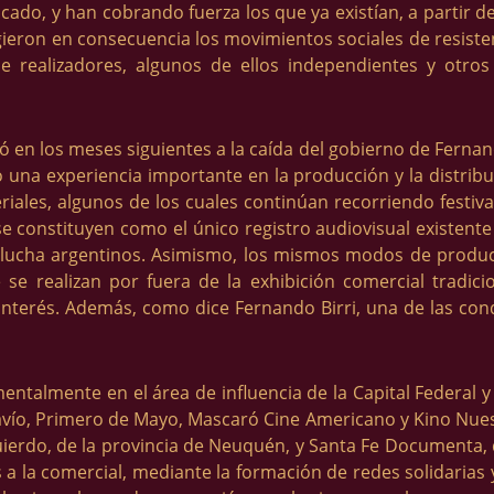
cado, y han cobrando fuerza los que ya existían, a partir del
rgieron en consecuencia los movimientos sociales de resist
 realizadores, algunos de ellos independientes y otros
 en los meses siguientes a la caída del gobierno de Ferna
o una experiencia importante en la producción y la distribuc
ales, algunos de los cuales continúan recorriendo festivale
e constituyen como el único registro audiovisual existent
ucha argentinos. Asimismo, los mismos modos de producció
e se realizan por fuera de la exhibición comercial tradic
interés. Además, como dice Fernando Birri, una de las co
ntalmente en el área de influencia de la Capital Federal y 
vío, Primero de Mayo, Mascaró Cine Americano y Kino Nuest
uierdo, de la provincia de Neuquén, y Santa Fe Documenta, d
 a la comercial, mediante la formación de redes solidarias 