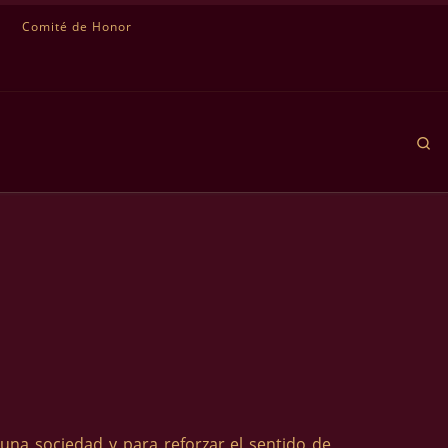
Comité de Honor
Se
 una sociedad y para reforzar el sentido de