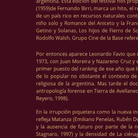
argentina. Esta edición del festival nos p
(1959)de Fernando Birri, marca un hito, el 
de un país rico en recursos naturales cont
niño solo y Romance del Aniceto y la Franc
Getino y Solanas, Los hijos de Fierro de So
Rodolfo Walsh, Grupo Cine de la Base refer
Por entonces aparece Leonardo Favio que co
1973, con Juan Moreira y Nazareno Cruz y e
primer puesto del ranking de ese año que l
de lo popular no obstante el contexto de f
religiosa de la argentina. Mas tarde el d
antropología forense en Tierra de Avellaned
Reyero, 1998).
En la irrupción piquetera como la nueva in
refleja Matanza (Emiliano Penelas, Rubén De
y la ausencia de futuro por parte de la n
Stagnaro, 1997) y la densidad de La cién