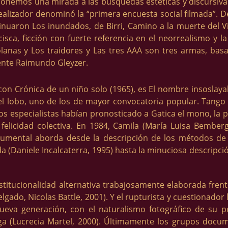
roponemos una mirada a las búsquedas estéticas y discursi
realizador denominó la “primera encuesta social filmada”. D
inuaron Los inundados, de Birri, Camino a la muerte del V
isca, ficción con fuerte referencia en el neorrealismo y 
lanas y Los traidores y Las tres AAA son tres armas, basad
ente Raimundo Gleyzer.
n Crónica de un niño solo (1965), es El nombre insoslayabl
l lobo, uno de los de mayor convocatoria popular. Tango F
os especialistas habían pronosticado a Gatica el mono, la 
elicidad colectiva. En 1984, Camila (María Luisa Bemberg)
ocumental aborda desde la descripción de los métodos de 
a (Daniele Incalcaterra, 1995) hasta la minuciosa descripc
stitucionalidad alternativa trabajosamente elaborada fren
lgado, Nicolas Battle, 2001). Y el rupturista y cuestionado
ueva generación, con el naturalismo fotográfico de su pel
aga (Lucrecia Martel, 2000). Últimamente los grupos docu