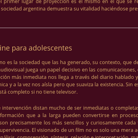
el primer lugar de proyección es el mismo en el que se re
a sociedad argentina demuestra su vitalidad haciéndose pre
ine para adolescentes
o es la sociedad que las ha generado, su contexto, que d
udiovisual juega un papel decisivo en las comunicaciones
formación más inmediata nos llega a través del diario habla
 y a la vez nos aísla pero que suaviza la existencia. Sin e
tá completo si no tiene televisor.
de intervención distan mucho de ser inmediatas o completas,
formación que a la larga pueden convertirse en proces
son precisamente los más sencillos y curiosamente cada
ervivencia. El visionado de un film no es solo una mera 
álisis, comprensión, síntesis, relación e interpretación, mas a