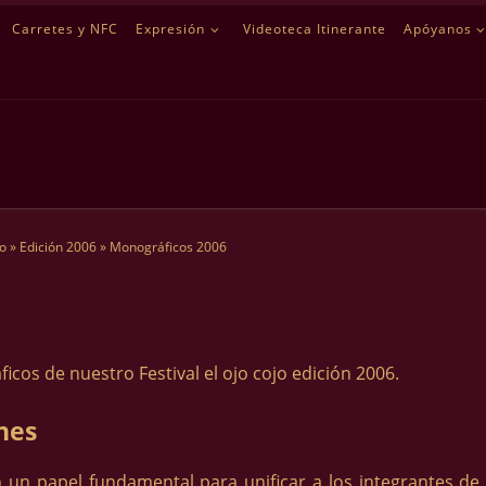
Carretes y NFC
Expresión
Videoteca Itinerante
Apóyanos
jo
»
Edición 2006
»
Monográficos 2006
ficos de nuestro Festival el ojo cojo edición 2006.
ones
an un papel fundamental para unificar a los integrantes de