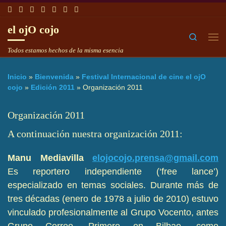
Saltar al contenido
el ojO cojo
Search
Me
Todos estamos hechos de la misma esencia
Inicio
»
Bienvenida
»
Festival Internacional de cine el ojO
cojo
»
Edición 2011
»
Organización 2011
Organización 2011
A continuación nuestra organización 2011:
Manu Mediavilla
elojocojo.prensa@gmail.com
Es reportero independiente (‘free lance’)
especializado en temas sociales. Durante más de
tres décadas (enero de 1978 a julio de 2010) estuvo
vinculado profesionalmente al Grupo Vocento, antes