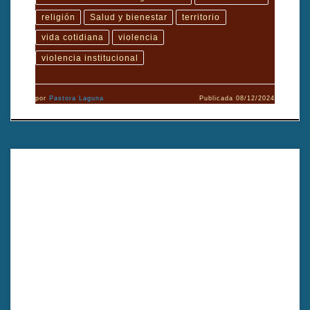
religión
Salud y bienestar
territorio
vida cotidiana
violencia
violencia institucional
por
Pastora Laguna
Publicada
08/12/2024
En el destierro, sigue la historia de un sonámbulo injustamente
desterrado y un cazador sordomudo que recorren la misma ruta en
un invierno implacable. A través de su cruce involuntario por varias
aldeas, el cortometraje explora la fragilidad de la justicia tradicional,
los límites de la culpa y el poder de la retórica en una comunidad
marcada por el prejuicio. Dirigido por Yilmaz Özdil