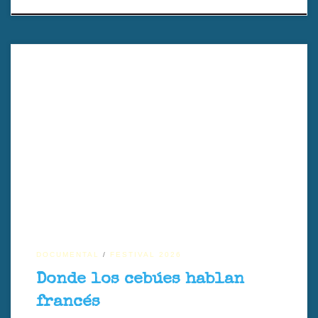
Donde los cebúes hablan francés, dirigido por Nantenaina Lova, es
un documental de Madagascar que analiza la educación, la lengua y
las desigualdades en un contexto rural poscolonial.
DOCUMENTAL
FESTIVAL 2026
Donde los cebúes hablan
francés