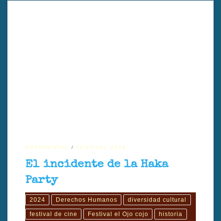
En El incidente de la Haka Party (2024), el director Katie Wolfe
reconstruye el enfrentamiento ocurrido en 1979 entre activistas
maoríes y estudiantes universitarios en Nueva Zelanda. A través de
testimonios directos, el documental reflexiona sobre racismo
estructural, memoria colectiva y la lucha por el reconocimiento
cultural del pueblo maorí.
DOCUMENTAL
FESTIVAL 2026
El incidente de la Haka
Party
2024
Derechos Humanos
diversidad cultural
festival de cine
Festival el Ojo cojo
historia