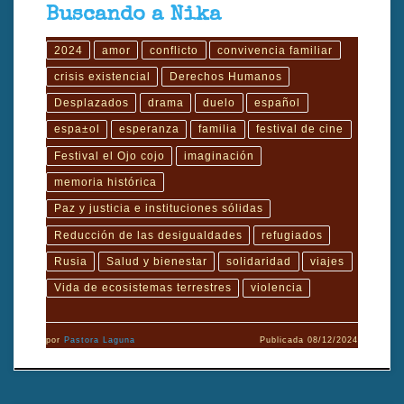
Buscando a Nika
2024
amor
conflicto
convivencia familiar
crisis existencial
Derechos Humanos
Desplazados
drama
duelo
español
espa±ol
esperanza
familia
festival de cine
Festival el Ojo cojo
imaginación
memoria histórica
Paz y justicia e instituciones sólidas
Reducción de las desigualdades
refugiados
Rusia
Salud y bienestar
solidaridad
viajes
Vida de ecosistemas terrestres
violencia
por
Pastora Laguna
Publicada
08/12/2024