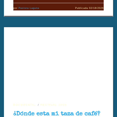
por
Pastora Laguna
Publicada
02/18/2026
Dirigido por Yehuda Sharim, este documental se adentra en la vida
de John, un hombre de 64 años que envejece en prisión mientras
enfrenta las secuelas del trauma, la falta de atención adecuada y las
duras condiciones del sistema penitenciario. A través de su historia, la
película plantea una reflexión profunda sobre justicia, dignidad y
compasión.
DOCUMENTAL
FESTIVAL 2026
¿Dónde esta mi taza de café?