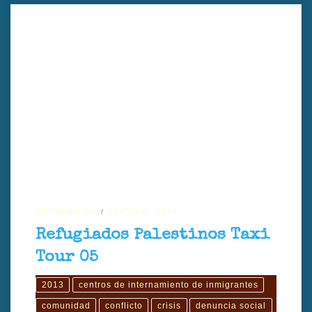
"Refugiados Palestinos Taxi 05" (2013) es un documental dirigido
por Álvaro Iglesias que recorre, a través de un taxi simbólico, la vida
de los refugiados palestinos en campos del Líbano, abordando el
exilio, la memoria histórica y la dignidad de una población
desplazada desde 1948.
DOCUMENTAL
FESTIVAL 2013
Refugiados Palestinos Taxi
Tour 05
2013
centros de internamiento de inmigrantes
comunidad
conflicto
crisis
denuncia social