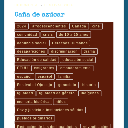
DOCUMENTAL
FESTIVAL 2024
Caña de azúcar
2024
afrodescendientes
Canadá
cine
comunidad
crisis
de 10 a 15 años
denuncia social
Derechos Humanos
desapariciones
discriminación
drama
Educación de calidad
educación social
EEUU
emigrantes
empoderamiento
español
espa±ol
familia
Festival el Ojo cojo
genocidio
historia
igualdad
igualdad de género
indígenas
memoria histórica
niños
Paz y justicia e instituciones sólidas
pueblos originarios
Reducción de las desigualdades
reivindicación