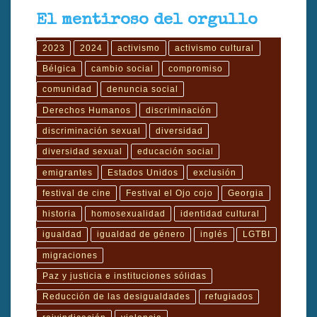
El mentiroso del orgullo
2023
2024
activismo
activismo cultural
Bélgica
cambio social
compromiso
comunidad
denuncia social
Derechos Humanos
discriminación
discriminación sexual
diversidad
diversidad sexual
educación social
emigrantes
Estados Unidos
exclusión
festival de cine
Festival el Ojo cojo
Georgia
historia
homosexualidad
identidad cultural
igualdad
igualdad de género
inglés
LGTBI
migraciones
Paz y justicia e instituciones sólidas
Reducción de las desigualdades
refugiados