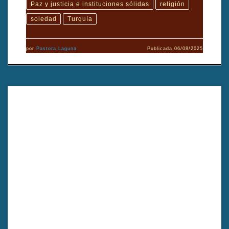
Paz y justicia e instituciones sólidas
religión
soledad
Turquía
por
Pastora Laguna
Publicada
06/08/2025
Caña de azúcar es un poderoso documental que da voz a los
pueblos indígenas mientras enfrentan el legado de las escuelas
residenciales en Canadá. A través de testimonios conmovedores, el
filme revela la lucha por la verdad, la justicia y la sanación tras
décadas de silencio. Dirigido por Julian Brave NoiseCat y Emily
Kassie.