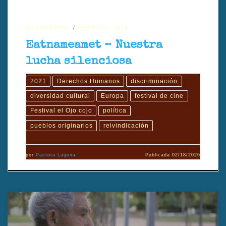
DOCUMENTAL
FESTIVAL 2026
Eatnameamet – Nuestra
lucha silenciosa
2021
Derechos Humanos
discriminación
diversidad cultural
Europa
festival de cine
Festival el Ojo cojo
política
pueblos originarios
reivindicación
por
Pastora Laguna
Publicada
02/18/2026