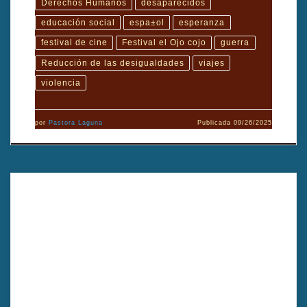
Derechos Humanos
desaparecidos
educación social
espa±ol
esperanza
festival de cine
Festival el Ojo cojo
guerra
Reducción de las desigualdades
viajes
violencia
por
Pastora Laguna
Publicada
09/26/2025
El sastre de los presidentes narra la vida y legado de un modisto que
vistió a varios mandatarios, mostrando cómo su arte influyó en la
imagen política y cultural del país. Su historia es un testimonio de
elegancia, poder y perseverancia. Dirigida por Rich Minnich.