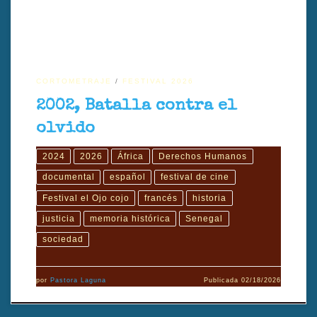
CORTOMETRAJE
FESTIVAL 2026
2002, Batalla contra el
olvido
2024
2026
África
Derechos Humanos
documental
español
festival de cine
Festival el Ojo cojo
francés
historia
justicia
memoria histórica
Senegal
sociedad
por
Pastora Laguna
Publicada
02/18/2026