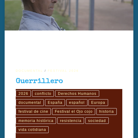
Guerrillero (2026), dirigido por Joan Gamero, es un documental
español que retrata la vida de quienes participaron en movimientos
de resistencia, explorando memoria, ética y supervivencia.
DOCUMENTAL
FESTIVAL 2026
Guerrillero
2026
conflicto
Derechos Humanos
documental
España
español
Europa
festival de cine
Festival el Ojo cojo
historia
memoria histórica
resistencia
sociedad
vida cotidiana