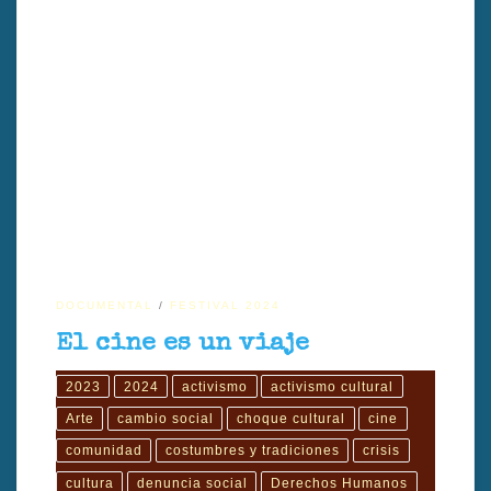
"El cine es un viaje" sigue al equipo de un festival de cine de derechos
humanos que visita comunidades indígenas en Guatemala. A través
de imágenes y testimonios, el documental revela territorios marcados
por la violencia y la exclusión, pero también por la resistencia
cultural. El filme muestra cómo el cine sensibiliza al público y se
convierte en una herramienta para promover la justicia social y el
cambio. Dirigido por Uli Stelzner y Pepe Orozco Recinos,
DOCUMENTAL
FESTIVAL 2024
El cine es un viaje
2023
2024
activismo
activismo cultural
Arte
cambio social
choque cultural
cine
comunidad
costumbres y tradiciones
crisis
cultura
denuncia social
Derechos Humanos