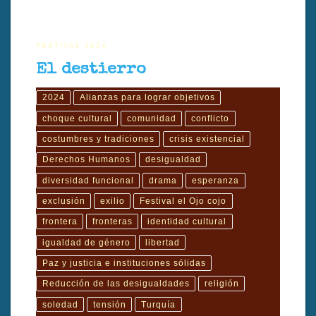
FESTIVAL 2024
El destierro
2024
Alianzas para lograr objetivos
choque cultural
comunidad
conflicto
costumbres y tradiciones
crisis existencial
Derechos Humanos
desigualdad
diversidad funcional
drama
esperanza
exclusión
exilio
Festival el Ojo cojo
frontera
fronteras
identidad cultural
igualdad de género
libertad
Paz y justicia e instituciones sólidas
Reducción de las desigualdades
religión
soledad
tensión
Turquía