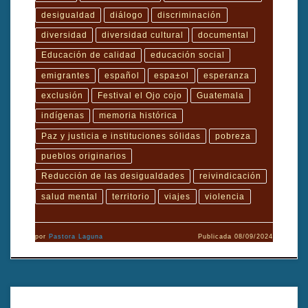
desigualdad
diálogo
discriminación
diversidad
diversidad cultural
documental
Educación de calidad
educación social
emigrantes
español
espa±ol
esperanza
exclusión
Festival el Ojo cojo
Guatemala
indígenas
memoria histórica
Paz y justicia e instituciones sólidas
pobreza
pueblos originarios
Reducción de las desigualdades
reivindicación
salud mental
territorio
viajes
violencia
por
Pastora Laguna
Publicada
08/09/2024