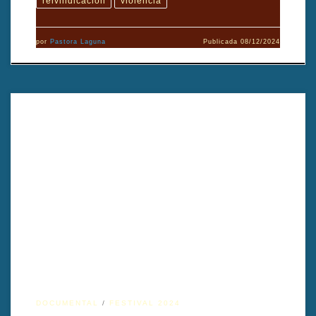
reivindicación
violencia
por
Pastora Laguna
Publicada
08/12/2024
Un director ucraniano emprende la búsqueda desesperada de su
perra desaparecida en medio de la invasión rusa, descubriendo
historias de sacrificio y esperanza entre los escombros. Dirigido por
Stanislav Kapralov.
DOCUMENTAL
FESTIVAL 2024