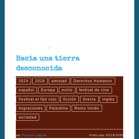
varados en Atenas, explorando exilio, amistad y supervivencia.
FESTIVAL 2026
LARGOMETRAJE
Hacia una tierra
desconocida
2024
2026
amistad
Derechos Humanos
español
Europa
exilio
festival de cine
Festival el Ojo cojo
ficción
Grecia
inglés
migraciones
Palestina
Reino Unido
sociedad
por
Pastora Laguna
Publicada
02/18/2026