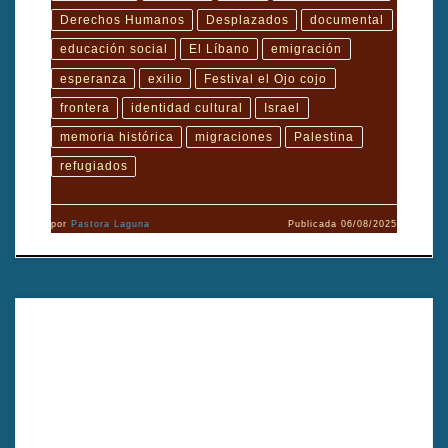
Derechos Humanos
Desplazados
documental
educación social
El Líbano
emigración
esperanza
exilio
Festival el Ojo cojo
frontera
identidad cultural
Israel
memoria histórica
migraciones
Palestina
refugiados
por
Pastora Laguna
Publicada
06/08/2025
Título: El destierroTítulo original: The BanishmentAño: 2024Director:
Yilmaz ÖzdilGénero: Cortometraje, ficciónPaís: TurquíaDuración: 20
minutosTipo: ColorIdioma: Kurdo Sinopsis Cortometraje sobre
exclusión: la historia de Ziko El Destierro es un cortometraje sobre
exclusión que nos sitúa en una aldea regida por normas