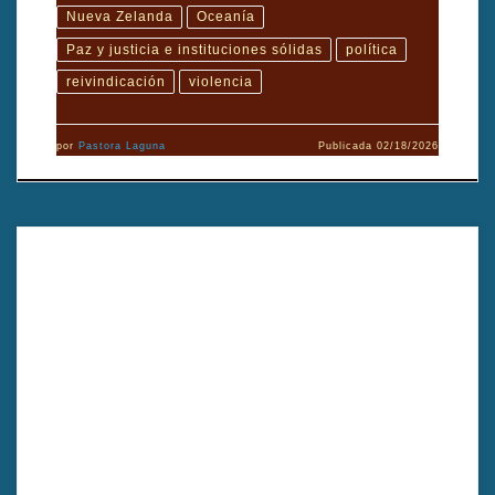
Nueva Zelanda
Oceanía
Paz y justicia e instituciones sólidas
política
reivindicación
violencia
por
Pastora Laguna
Publicada
02/18/2026
En este documental de Suvi West, el pueblo indígena sami denuncia
las políticas que amenazan su identidad cultural. El documental
visibiliza una lucha contemporánea por la supervivencia, la memoria
y el derecho a existir dentro de la Unión Europea.