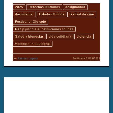
2025
Derechos Humanos
desigualdad
documental
Estados Unidos
festival de cine
Festival el Ojo cojo
Paz y justicia e instituciones sólidas
Salud y bienestar
vida cotidiana
violencia
violencia institucional
por
Pastora Laguna
Publicada
02/18/2026
Hacia una tierra desconocida, dirigido por Mahdi Fleifel, es un
largometraje de ficción que retrata la vida de dos jóvenes palestinos