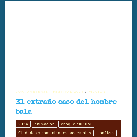
El extraño caso del hombre bala es un cortometraje que narra la
llegada inesperada de un hombre misterioso a un pequeño pueblo
donde la vida transcurre tranquila. Su aparición despierta temores,
secretos y dilemas éticos entre los residentes, quienes deben decidir
cómo actuar. La historia explora la alienación, la identidad y la
búsqueda de pertenencia, invitando a reflexionar sobre la empatía y
la solidaridad en una comunidad dividida. Dirigido por Roberto
Valencia.
CORTOMETRAJE
FESTIVAL 2024
FICCIÓN
El extraño caso del hombre
bala
2024
animación
choque cultural
Ciudades y comunidades sostenibles
conflicto