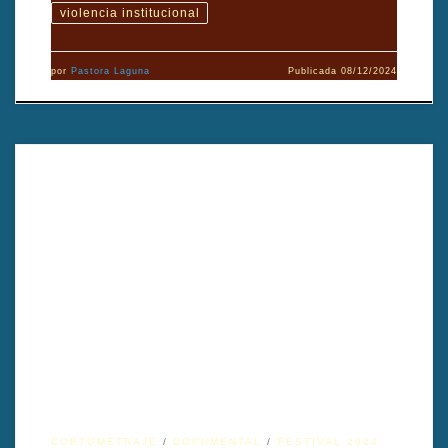
violencia institucional
por
Pastora Laguna
Publicada
08/12/2024
Emzo, un activista queer, huyó de la persecución en Georgia para
encontrar refugio en Bélgica. Este emotivo cortometraje documental
muestra su lucha por la igualdad y la aceptación, combinando
testimonios íntimos y una mirada profunda a su viaje. Dirigido por
Andres Lübbert.
CORTOMETRAJE
DOCUMENTAL
FESTIVAL 2024