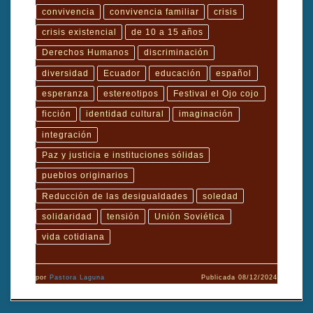
convivencia
convivencia familiar
crisis
crisis existencial
de 10 a 15 años
Derechos Humanos
discriminación
diversidad
Ecuador
educación
español
esperanza
estereotipos
Festival el Ojo cojo
ficción
identidad cultural
imaginación
integración
Paz y justicia e instituciones sólidas
pueblos originarios
Reducción de las desigualdades
soledad
solidaridad
tensión
Unión Soviética
vida cotidiana
por
Pastora Laguna
Publicada
08/12/2024