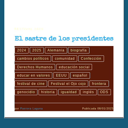
FESTIVAL 2025
El sastre de los presidentes
2024
2025
Alemania
biografía
cambios políticos
comunidad
Confección
Derechos Humanos
educación social
educar en valores
EEUU
español
festival de cine
Festival el Ojo cojo
frontera
genocidio
historia
igualdad
inglés
ODS
por
Pastora Laguna
Publicada
08/01/2025