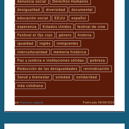
denuncia social
Derechos Humanos
desigualdad
diversidad
documental
educación social
EEUU
español
esperanza
Estados Unidos
festival de cine
Festival el Ojo cojo
género
historia
igualdad
inglés
inmigrantes
interculturalidad
memoria histórica
Paz y justicia e instituciones sólidas
pobreza
Reducción de las desigualdades
reivindicación
Salud y bienestar
soledad
solidaridad
vida cotidiana
por
Pastora Laguna
Publicada
08/09/2024