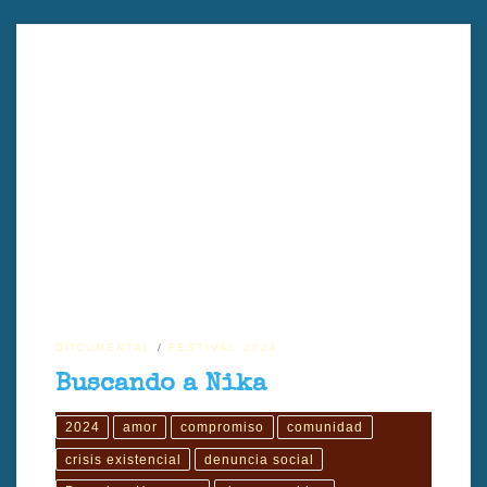
Título en español: Buscando a NikaTítulo original: Searching for
NikaAño: 2024Director: Stanislav KapralovGénero: DocumentalPaís:
UcraniaDuración: 77’Tipo: ColorIdioma: Inglés, ruso, ucraniano
Sinopsis Buscando a Nika documental sobre animales y guerra Un
documental sobre animales y guerra desde el corazón de Ucrania
Buscando a Nika documental sobre animales y guerra es una […]
DOCUMENTAL
FESTIVAL 2024
Buscando a Nika
2024
amor
compromiso
comunidad
crisis existencial
denuncia social