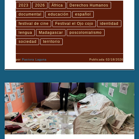
2023
2026
África
Derechos Humanos
documental
educación
español
festival de cine
Festival el Ojo cojo
identidad
lengua
Madagascar
poscolonialismo
sociedad
territorio
por
Pastora Laguna
Publicada
02/18/2026
2002, Batalla contra el olvido (2024), dirigido por Abdoul Aziz Aziz
Basse, es un documental que aborda la memoria colectiva y la lucha
contra el olvido tras acontecimientos traumáticos ocurridos en 2002.