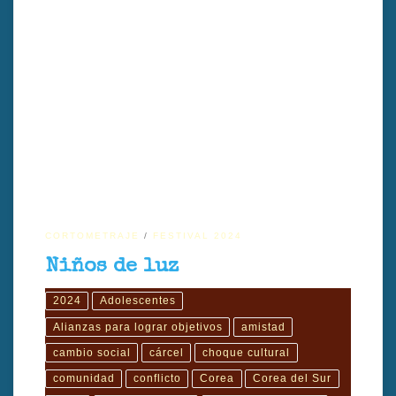
Niños de luz nos transporta a los años 60, donde un adolescente
coreano lucha por sobrevivir en un centro de menores en una isla
remota. A través de la violencia, la rivalidad y la necesidad, la historia
muestra cómo la colaboración y la esperanza pueden surgir incluso
en los entornos más duros, revelando la fuerza del espíritu humano
frente a la adversidad. Dirigido por Minkyu Kang.
CORTOMETRAJE
FESTIVAL 2024
Niños de luz
2024
Adolescentes
Alianzas para lograr objetivos
amistad
cambio social
cárcel
choque cultural
comunidad
conflicto
Corea
Corea del Sur