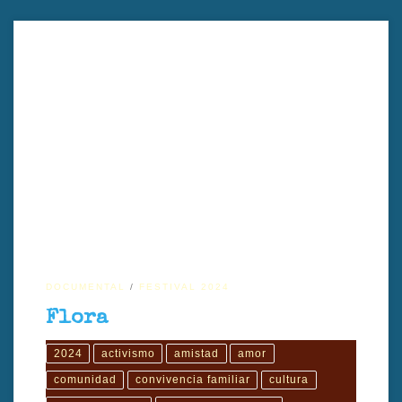
Flora es un documental íntimo y esperanzador que entrelaza las
historias de personas resilientes que, a pesar del sufrimiento global,
enseñan y aprenden sobre el amor, la empatía y la ternura como
herramientas de transformación personal y colectiva.. Dirigido por
Yehuda Sharim.
DOCUMENTAL
FESTIVAL 2024
Flora
2024
activismo
amistad
amor
comunidad
convivencia familiar
cultura