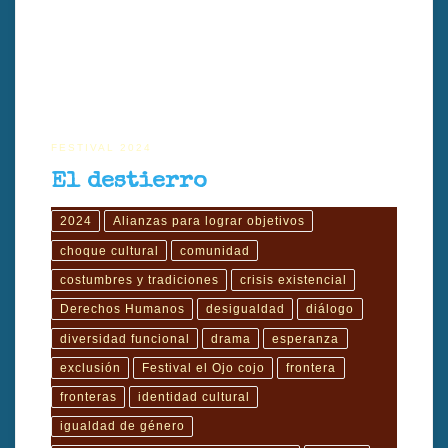
inquebrantables. El protagonista, Ziko, es expulsado sin posibilidad
de defensa […]
FESTIVAL 2024
El destierro
2024
Alianzas para lograr objetivos
choque cultural
comunidad
costumbres y tradiciones
crisis existencial
Derechos Humanos
desigualdad
diálogo
diversidad funcional
drama
esperanza
exclusión
Festival el Ojo cojo
frontera
fronteras
identidad cultural
igualdad de género