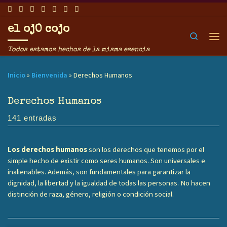
Saltar al contenido
el ojO cojo
Search
Men
Todos estamos hechos de la misma esencia
Inicio
»
Bienvenida
»
Derechos Humanos
Derechos Humanos
141 entradas
Los derechos humanos
son los derechos que tenemos por el
simple hecho de existir como seres humanos. Son universales e
inalienables. Además, son fundamentales para garantizar la
dignidad, la libertad y la igualdad de todas las personas. No hacen
distinción de raza, género, religión o condición social.