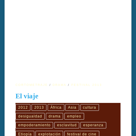
Este filme trata sobre el recorrido de una mujer la cual emprende
un viaje en el que se enfrenta a distintos momentos de su vida y
a una decisión importante.
CORTOMETRAJE
DRAMA
FESTIVAL 2013
El viaje
2012
2013
África
Asia
cultura
desigualdad
drama
empleo
empoderamiento
esclavitud
esperanza
Etiopía
explotación
festival de cine