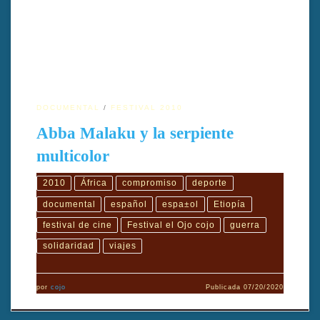
S.L. y Aphoteke Producciones y asociadosGUIÓN: Nagore
Eceiza MujikaEDICIÓN/MONTAJE: Axel O’Mill, Nagore Eceiza e
Igor GuerraDIRECCIÓN DE FOTOGRAFÍA: Nagore
EceizaSONIDO: […]
DOCUMENTAL
FESTIVAL 2010
Abba Malaku y la serpiente
multicolor
2010
África
compromiso
deporte
documental
español
espa±ol
Etiopía
festival de cine
Festival el Ojo cojo
guerra
solidaridad
viajes
por
cojo
Publicada
07/20/2020