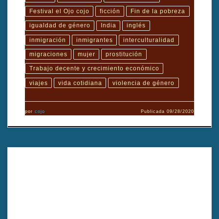
Festival el Ojo cojo
ficción
Fin de la pobreza
igualdad de género
India
inglés
inmigración
inmigrantes
interculturalidad
migraciones
mujer
prostitución
Trabajo decente y crecimiento económico
viajes
vida cotidiana
violencia de género
por
cojo
Publicada
09/28/2020
TÍTULO ORIGINAL: Abba Malaku y la serpiente multicolorAÑO:
2010DIRECTOR: Nagore Eceiza Mujika y Axel O’MillGÉNERO
cinematográfico: DocumentalDURACIÓN: 60’PAÍS:
EtiopiaIDIOMA ORIGINAL: EspañolINTÉRPRETES: Peio Garcia
Amiano, Oscar Ferol, Angel OlaranPRODUCCIÓN: Oscar Ferol