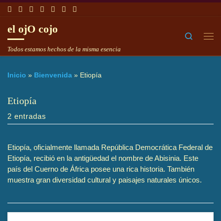
Saltar al contenido
el ojO cojo
Search
Me
Todos estamos hechos de la misma esencia
Inicio
»
Bienvenida
»
Etiopía
Etiopía
2 entradas
Etiopía, oficialmente llamada República Democrática Federal de
Etiopía, recibió en la antigüedad el nombre de Abisinia. Este
país del Cuerno de África posee una rica historia. También
muestra gran diversidad cultural y paisajes naturales únicos.