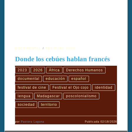
lengua y las desigualdades en un contexto rural poscolonial.
DOCUMENTAL
FESTIVAL 2026
Donde los cebúes hablan francés
2023
2026
África
Derechos Humanos
documental
educación
español
festival de cine
Festival el Ojo cojo
identidad
lengua
Madagascar
poscolonialismo
sociedad
territorio
por
Pastora Laguna
Publicada
02/18/2026