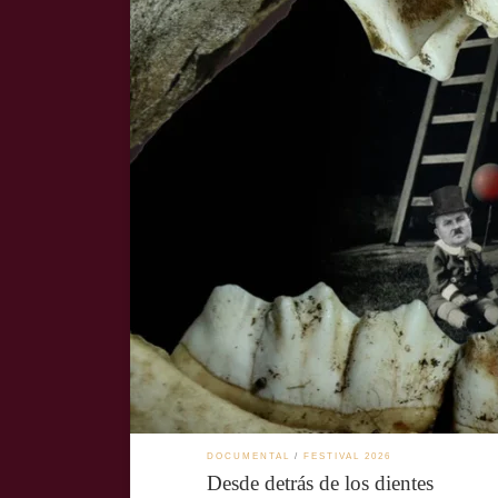
Desde detrás de los dientes, dirigida por Mox Mäkelä, pro
partida de ajedrez sin reglas, la película cuestiona las e
DOCUMENTAL
FESTIVAL 2026
Desde detrás de los dientes