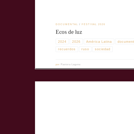
DOCUMENTAL
FESTIVAL 2026
Ecos de luz
2024
2026
América Latina
document
recuerdos
ruso
sociedad
por
Pastora Laguna