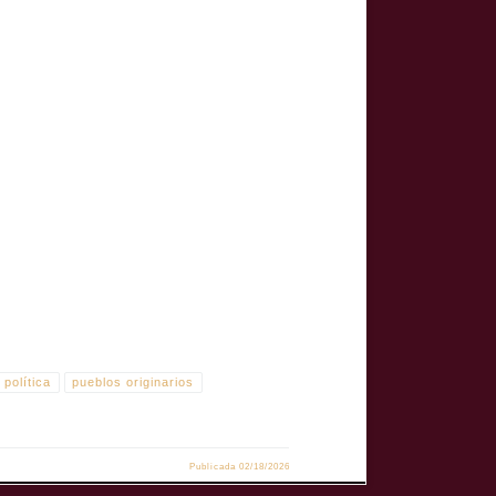
iliza una lucha contemporánea por la supervivencia, la
política
pueblos originarios
Publicada
02/18/2026