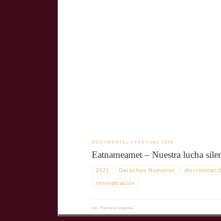
En este documental de Suvi West, el pueblo indígena sami
memoria y el derecho a existir dentro de la Unión Europ
DOCUMENTAL
FESTIVAL 2026
Eatnameamet – Nuestra lucha sile
2021
Derechos Humanos
discriminaci
reivindicación
por
Pastora Laguna