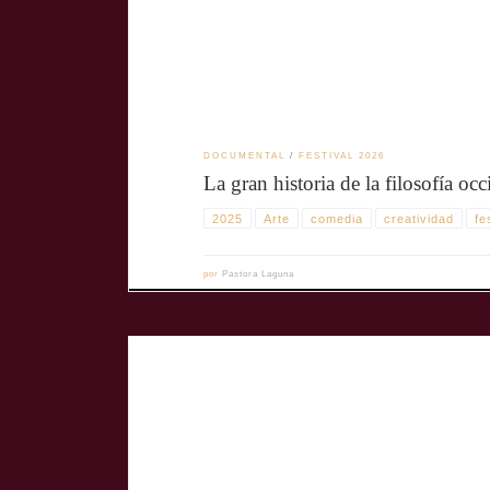
DOCUMENTAL
FESTIVAL 2026
La gran historia de la filosofía occ
2025
Arte
comedia
creatividad
fe
por
Pastora Laguna