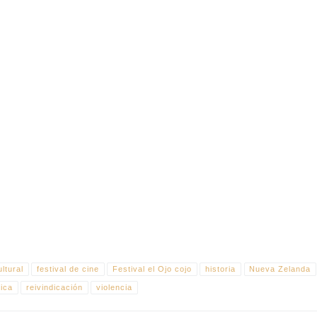
ie Wolfe reconstruye el enfrentamiento ocurrido en 1979 entre activistas maoríes 
racismo estructural, memoria colectiva y la lucha por el reconocimiento cultural 
ltural
festival de cine
Festival el Ojo cojo
historia
Nueva Zelanda
tica
reivindicación
violencia