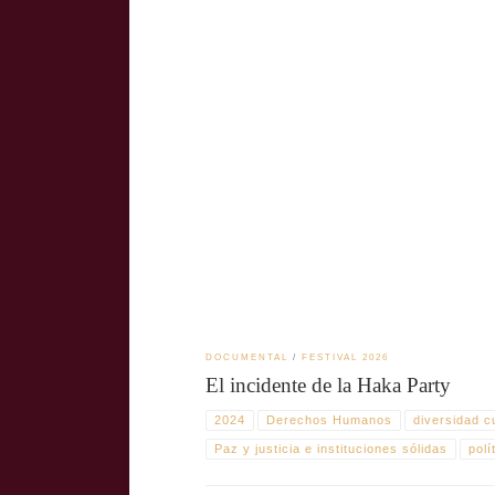
En El incidente de la Haka Party (2024), el director Kat
de testimonios directos, el documental reflexiona sobre 
DOCUMENTAL
FESTIVAL 2026
El incidente de la Haka Party
2024
Derechos Humanos
diversidad cu
Paz y justicia e instituciones sólidas
polí