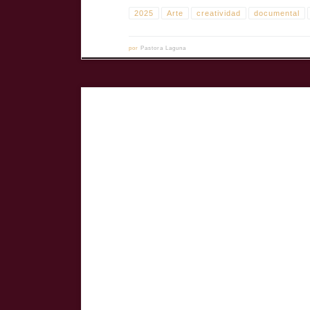
2025
Arte
creatividad
documental
por
Pastora Laguna
En La gran historia de la filosofía occidental, dirigida 
desde el absurdo. La película combina humor irreverente,