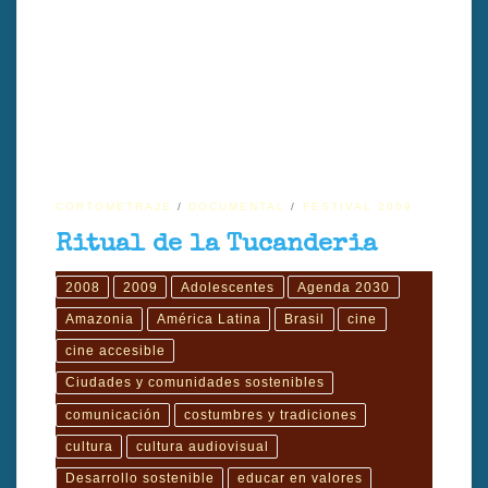
Los niños indígenas de la aldea Yapyrehyt en la Amazonia brasileña
indígenas pasan por un ritual, a los 12 años que marca su paso a la
edad adulta.
CORTOMETRAJE
DOCUMENTAL
FESTIVAL 2009
Ritual de la Tucanderia
2008
2009
Adolescentes
Agenda 2030
Amazonia
América Latina
Brasil
cine
cine accesible
Ciudades y comunidades sostenibles
comunicación
costumbres y tradiciones
cultura
cultura audiovisual
Desarrollo sostenible
educar en valores