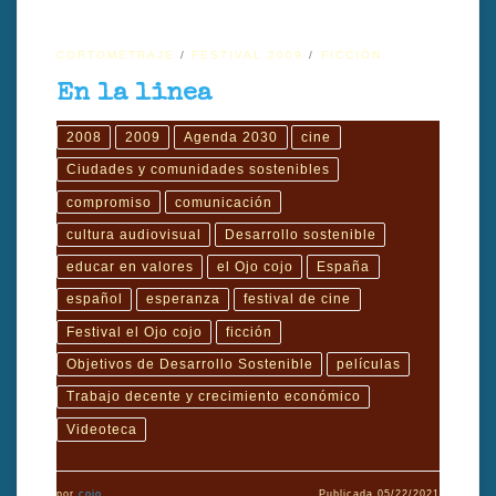
CORTOMETRAJE
FESTIVAL 2009
FICCIÓN
En la linea
2008
2009
Agenda 2030
cine
Ciudades y comunidades sostenibles
compromiso
comunicación
cultura audiovisual
Desarrollo sostenible
educar en valores
el Ojo cojo
España
español
esperanza
festival de cine
Festival el Ojo cojo
ficción
Objetivos de Desarrollo Sostenible
películas
Trabajo decente y crecimiento económico
Videoteca
por
cojo
Publicada
05/22/2021