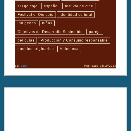
el Ojo cojo
español
festival de cine
Festival el Ojo cojo
identidad cultural
indígenas
niños
Objetivos de Desarrollo Sostenible
pareja
películas
Producción y Consumo responsable
pueblos originarios
Videoteca
por
cojo
Publicada
05/19/2013
Esta es la historia de los habitantes de la tribu indígena «Pehuenches»
en la Cordillera de los Andes (Chile)