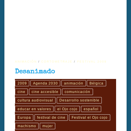
Una mujer al ﬁnal de su juventud está sentada en su apartamento
sucio y polvoriento. "No importa", pensó.
ANIMACIÓN
CORTOMETRAJE
FESTIVAL 2009
Desanimado
2009
Agenda 2030
animación
Bélgica
cine
cine accesible
comunicación
cultura audiovisual
Desarrollo sostenible
educar en valores
el Ojo cojo
español
Europa
festival de cine
Festival el Ojo cojo
machismo
mujer