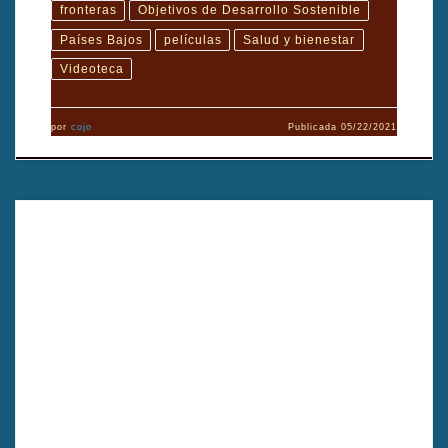
fronteras
Objetivos de Desarrollo Sostenible
Países Bajos
películas
Salud y bienestar
Videoteca
por
cojo
Publicada
05/22/2021
En la Línea, dirigido por Jon Garaño, muestra un día de rutina de
Adam y cómo la vida cotidiana revela sus relaciones y desafíos.