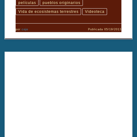
películas
pueblos originarios
Vida de ecosistemas terrestres
Videoteca
por
cojo
Publicada
05/19/2013
La historia inicia con una llamada de la policía a la familia de Marta.
Posterior a ello, encuentran a su abuela de edad avanzada
divagando por las calles.