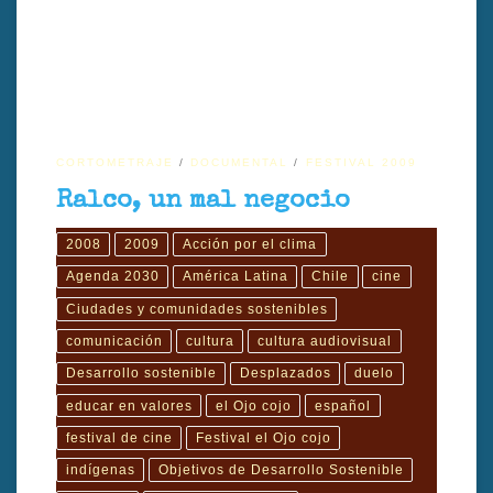
CORTOMETRAJE
DOCUMENTAL
FESTIVAL 2009
Ralco, un mal negocio
2008
2009
Acción por el clima
Agenda 2030
América Latina
Chile
cine
Ciudades y comunidades sostenibles
comunicación
cultura
cultura audiovisual
Desarrollo sostenible
Desplazados
duelo
educar en valores
el Ojo cojo
español
festival de cine
Festival el Ojo cojo
indígenas
Objetivos de Desarrollo Sostenible