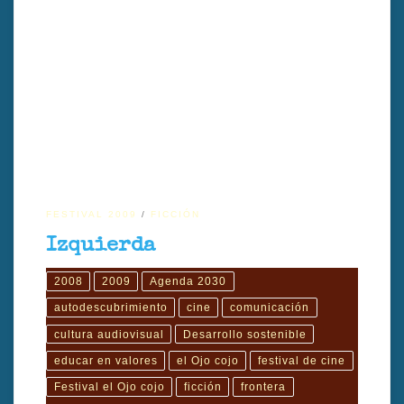
Izquierda, dirigido por Froukje Tan, narra la vida de Dexter, hombre
con trastorno neurológico, explorando su percepción única de la
realidad.
FESTIVAL 2009
FICCIÓN
Izquierda
2008
2009
Agenda 2030
autodescubrimiento
cine
comunicación
cultura audiovisual
Desarrollo sostenible
educar en valores
el Ojo cojo
festival de cine
Festival el Ojo cojo
ficción
frontera