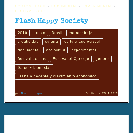
CORTOMETRAJE
DOCUMENTAL
EXPERIMENTAL
FESTIVAL 2010
Flash Happy Society
2010
artista
Brasil
cortometraje
creatividad
cultura
cultura audiovisual
documental
esclavitud
experimental
festival de cine
Festival el Ojo cojo
género
Salud y bienestar
Trabajo decente y crecimiento económico
por
Pastora Laguna
Publicada
07/11/2023