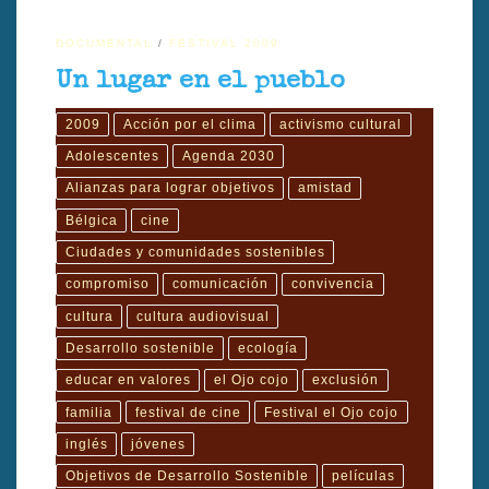
DOCUMENTAL
FESTIVAL 2009
Un lugar en el pueblo
2009
Acción por el clima
activismo cultural
Adolescentes
Agenda 2030
Alianzas para lograr objetivos
amistad
Bélgica
cine
Ciudades y comunidades sostenibles
compromiso
comunicación
convivencia
cultura
cultura audiovisual
Desarrollo sostenible
ecología
educar en valores
el Ojo cojo
exclusión
familia
festival de cine
Festival el Ojo cojo
inglés
jóvenes
Objetivos de Desarrollo Sostenible
películas