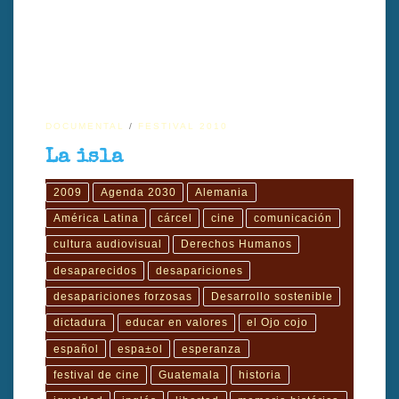
DOCUMENTAL
FESTIVAL 2010
La isla
2009
Agenda 2030
Alemania
América Latina
cárcel
cine
comunicación
cultura audiovisual
Derechos Humanos
desaparecidos
desapariciones
desapariciones forzosas
Desarrollo sostenible
dictadura
educar en valores
el Ojo cojo
español
espa±ol
esperanza
festival de cine
Guatemala
historia