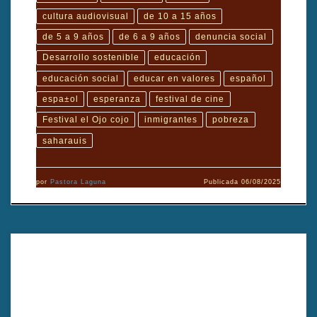
cultura audiovisual
de 10 a 15 años
de 5 a 9 años
de 6 a 9 años
denuncia social
Desarrollo sostenible
educación
educación social
educar en valores
español
espa±ol
esperanza
festival de cine
Festival el Ojo cojo
inmigrantes
pobreza
saharauis
por
Pastora Laguna
Publicada
06/08/2025