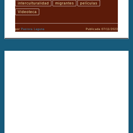
interculturalidad
migrantes
películas
Videoteca
por
Pastora Laguna
Publicada
07/11/2023
AÑO: 2009 DIRECTOR: Guto Parente GÉNERO cinematográfico:
Documental DURACIÓN: 8’ PAÍS: Brasil FORMATO ORIGINAL: HDV
TIPO: Color PRODUCCIÓN: Guto Parente GUIÓN: Guto Parente
EDICIÓN/MONTAJE: Guto Parente DIRECCIÓN DE FOTOGRAFÍA: Guto
Parente SONIDO: Guto Parente MÚSICA: Guto Parente SINOPSIS: En
«Flash Happy Society,» somos testigos de una fiesta en la que […]