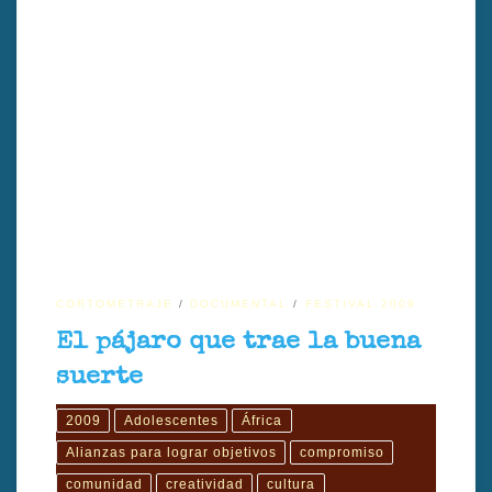
Título en español: El pájaro que trae la buena suerteTítulo original: El
pájaro que trae la buena suerteDirección: Irene Bailo
CarramiñanaAño: 2009Género: DocumentalDuración: 10
minutosPaís: EspañaIdioma original: EspañolSubtítulos:
InglésProducción: Gonzalo MoureGuion: Irene Bailo
CarramiñanaMontaje: Irene Bailo CarramiñanaDirección de
fotografía: Irene Bailo CarramiñanaSonido: Claro Bailo y Pablo
SorianoMúsica original: Mariem Hassan […]
CORTOMETRAJE
DOCUMENTAL
FESTIVAL 2009
El pájaro que trae la buena
suerte
2009
Adolescentes
África
Alianzas para lograr objetivos
compromiso
comunidad
creatividad
cultura