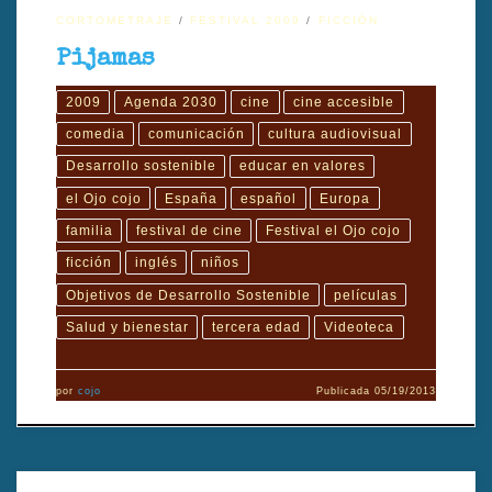
CORTOMETRAJE
FESTIVAL 2009
FICCIÓN
Pijamas
2009
Agenda 2030
cine
cine accesible
comedia
comunicación
cultura audiovisual
Desarrollo sostenible
educar en valores
el Ojo cojo
España
español
Europa
familia
festival de cine
Festival el Ojo cojo
ficción
inglés
niños
Objetivos de Desarrollo Sostenible
películas
Salud y bienestar
tercera edad
Videoteca
por
cojo
Publicada
05/19/2013