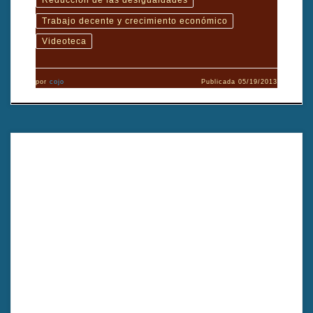
Reducción de las desigualdades
Trabajo decente y crecimiento económico
Videoteca
por
cojo
Publicada
05/19/2013
Mesnil-Eglise (Bélgica) es un pueblo ligeramente aislado del mundo,
pero cuyos habitantes están luchando con los mismos problemas
que cualquiera. Dirigido por Tatiana de Pelinghi, Jacques Moriau