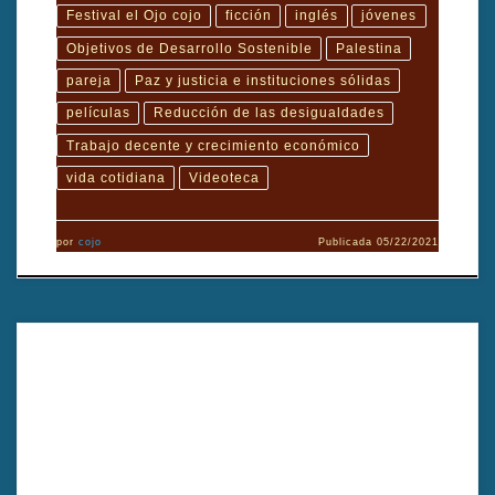
Festival el Ojo cojo
ficción
inglés
jóvenes
Objetivos de Desarrollo Sostenible
Palestina
pareja
Paz y justicia e instituciones sólidas
películas
Reducción de las desigualdades
Trabajo decente y crecimiento económico
vida cotidiana
Videoteca
por
cojo
Publicada
05/22/2021
Documental que explora uno de los hallazgos históricos más
importantes de Guatemala