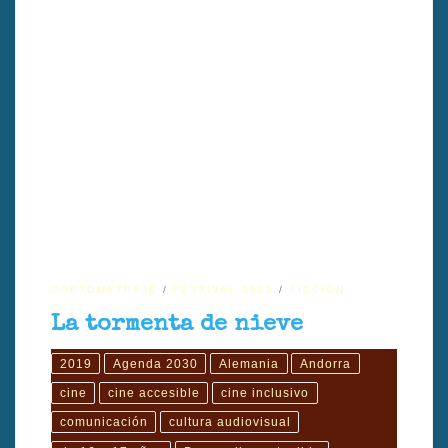
TÍTULO: La tormenta de nieve TÍTULO ORIGINAL: The BlizzardAÑO:
2019DIRECTOR: Alvaro Rodriguez GÉNERO CINEMATOGRÁFICO:
FicciónDURACIÓN: 12’ PAÍS: Andorra FORMATO ORIGINAL: Arriraw
Tipo: CortoIDIOMA ORIGINAL: French, German SUBTÍTULOS:
SiINTÉRPRETES: Aida Folch, Isak Férriz PRODUCCIÓN: Alvaro
Rodriguez, Paula Peña GUIÓN: Alvaro Rodriguez MÚSICA: Miguel
Espinosa y Carlos Lozano SINOPSIS: Durante la Segunda […]
CORTOMETRAJE
FESTIVAL 2019
FICCIÓN
La tormenta de nieve
2019
Agenda 2030
Alemania
Andorra
cine
cine accesible
cine inclusivo
comunicación
cultura audiovisual