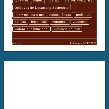
igualdad
inglés
libertad
memoria histórica
Objetivos de Desarrollo Sostenible
Paz y justicia e instituciones sólidas
películas
política
terrorismo
Videoteca
violencia
violencia institucional
violencia policial
por
cojo
Publicada
04/17/2021
TÍTULO: Los Crayones de AskalanTÍTULO ORIGINAL: Crayons Of
AskalanAÑO: 2011DIRECTOR: Laila Hotait SalasGÉNERO
cinematográfico: FicciónDURACIÓN: 56’PAÍS: España, Líbano, Qatar y
UruguayFORMATO ORIGINAL: HDVTIPO: ColorIDIOMA ORIGINAL:
ÁrabeSUBTÍTULOS: InglésPRODUCCIÓN: Federika OdriozolaGUIÓN:
Laila Hotait Salas, Tetra BalestriEDICIÓN/MONTAJE: Miguel
BurgosDIRECCIÓN DE FOTOGRAFÍA: Diego Lopez CalvinMÚSICA:
Scrambled eggs SINOPSIS: Los Crayones de Askalan «Los Colores […]