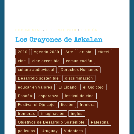
DOCUMENTAL
FESTIVAL 2010
FICCIÓN
Los Crayones de Askalan
2010
Agenda 2030
Arte
artista
cárcel
cine
cine accesible
comunicación
cultura audiovisual
Derechos Humanos
Desarrollo sostenible
discriminación
educar en valores
El Líbano
el Ojo cojo
España
esperanza
festival de cine
Festival el Ojo cojo
ficción
frontera
fronteras
imaginación
inglés
Objetivos de Desarrollo Sostenible
Palestina
películas
Uruguay
Videoteca