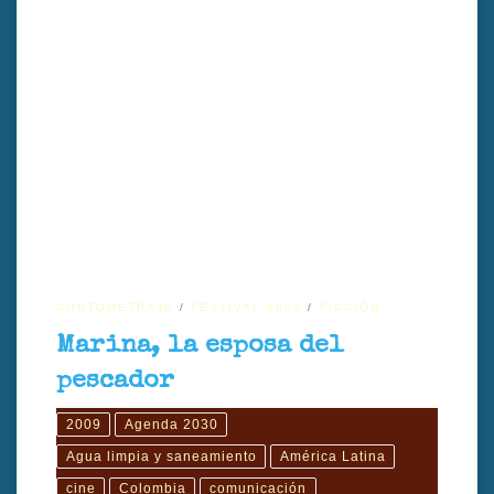
El cortometraje Marina, la esposa del pescador, dirigido por Carlos
Hernández, sigue a Marina mientras un sueño inquietante la impulsa
a adentrarse en el mar y descubrir su fuerza interior.
CORTOMETRAJE
FESTIVAL 2009
FICCIÓN
Marina, la esposa del
pescador
2009
Agenda 2030
Agua limpia y saneamiento
América Latina
cine
Colombia
comunicación