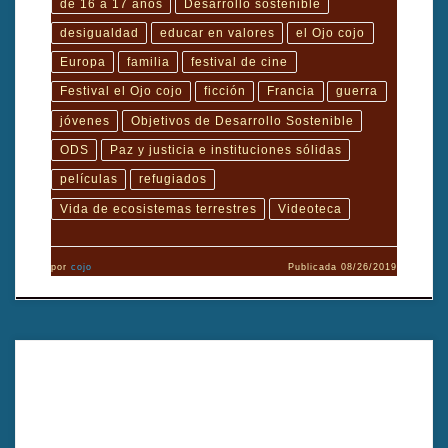
de 16 a 17 años
Desarrollo sostenible
desigualdad
educar en valores
el Ojo cojo
Europa
familia
festival de cine
Festival el Ojo cojo
ficción
Francia
guerra
jóvenes
Objetivos de Desarrollo Sostenible
ODS
Paz y justicia e instituciones sólidas
películas
refugiados
Vida de ecosistemas terrestres
Videoteca
por
cojo
Publicada
08/26/2019