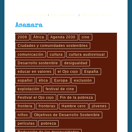
CORTOMETRAJE
DOCUMENTAL
FESTIVAL 2009
Asamara
2009
África
Agenda 2030
cine
Ciudades y comunidades sostenibles
comunicación
cultura
cultura audiovisual
Desarrollo sostenible
desigualdad
educar en valores
el Ojo cojo
España
español
ética
Europa
exclusión
explotación
festival de cine
Festival el Ojo cojo
Fin de la pobreza
frontera
fronteras
Hambre cero
jóvenes
niños
Objetivos de Desarrollo Sostenible
películas
pobreza