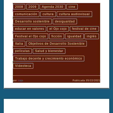
2008
2009
Agenda 2030
cine
comunicación
cultura
cultura audiovisual
Desarrollo sostenible
desigualdad
educar en valores
el Ojo cojo
festival de cine
Festival el Ojo cojo
ficción
igualdad
inglés
Italia
Objetivos de Desarrollo Sostenible
películas
Salud y bienestar
Trabajo decente y crecimiento económico
Videoteca
por
cojo
Publicada
05/22/2021