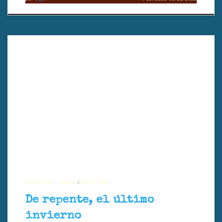
Suddenly Last Winter es la historia de Gustav y Luca. Su vida cambia
cuando el gobierno otorga una ley de derechos a homosexuales.
FESTIVAL 2009
FICCIÓN
De repente, el último
invierno