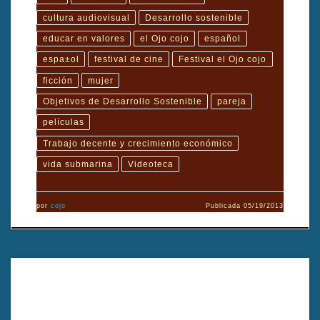
cultura audiovisual
Desarrollo sostenible
educar en valores
el Ojo cojo
español
espa±ol
festival de cine
Festival el Ojo cojo
ficción
mujer
Objetivos de Desarrollo Sostenible
pareja
películas
Trabajo decente y crecimiento económico
vida submarina
Videoteca
por
cojo
Publicada
05/19/2013