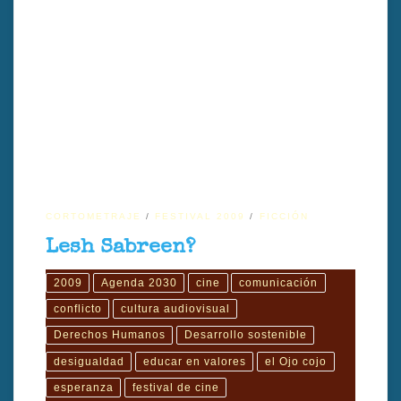
Lesh Sabreen trata de una joven pareja palestina en Jerusalén
atraviesa sueños y callejones sin salida a través de dificultades
económicas. Dirigido por Muayad Alayan
CORTOMETRAJE
FESTIVAL 2009
FICCIÓN
Lesh Sabreen?
2009
Agenda 2030
cine
comunicación
conflicto
cultura audiovisual
Derechos Humanos
Desarrollo sostenible
desigualdad
educar en valores
el Ojo cojo
esperanza
festival de cine