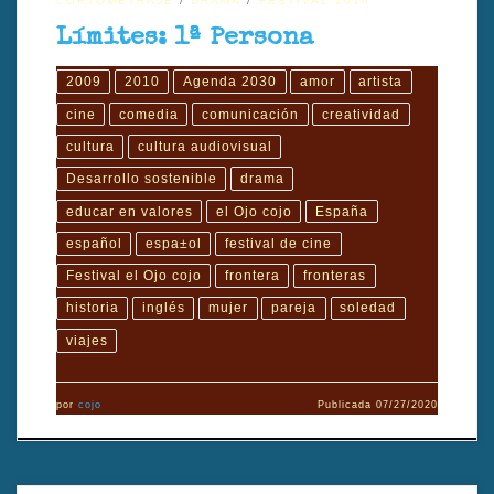
CORTOMETRAJE
DRAMA
FESTIVAL 2010
Límites: 1ª Persona
2009
2010
Agenda 2030
amor
artista
cine
comedia
comunicación
creatividad
cultura
cultura audiovisual
Desarrollo sostenible
drama
educar en valores
el Ojo cojo
España
español
espa±ol
festival de cine
Festival el Ojo cojo
frontera
fronteras
historia
inglés
mujer
pareja
soledad
viajes
por
cojo
Publicada
07/27/2020