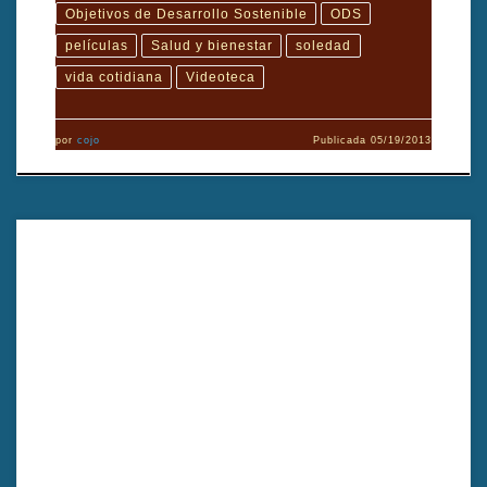
Objetivos de Desarrollo Sostenible
ODS
películas
Salud y bienestar
soledad
vida cotidiana
Videoteca
por
cojo
Publicada
05/19/2013
Asamara: "Mandados a trabajar": esa es la realidad que los niños
deben afrontar en la África de nuestros. Una por la supervivencia.
Dirigido por Jon Garaño y Raúl López