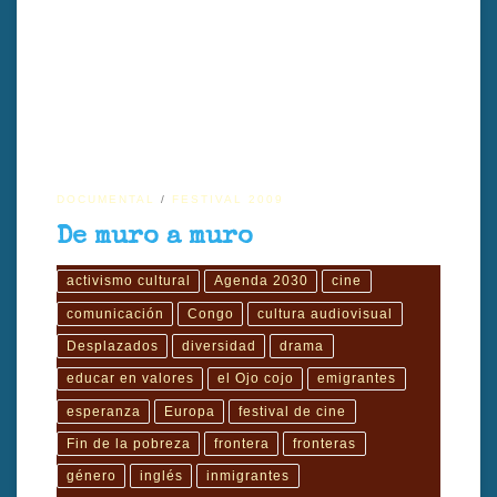
Esta road movie atraviesa Europa en al menos cuatro fronteras con
un eje: una sociedad mestiza, multicultural, rica en su diversidad
DOCUMENTAL
FESTIVAL 2009
De muro a muro
activismo cultural
Agenda 2030
cine
comunicación
Congo
cultura audiovisual
Desplazados
diversidad
drama
educar en valores
el Ojo cojo
emigrantes
esperanza
Europa
festival de cine
Fin de la pobreza
frontera
fronteras
género
inglés
inmigrantes