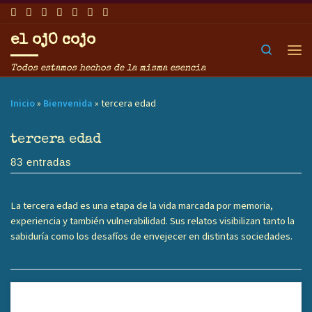
Saltar al contenido
el ojO cojo
Search
Men
Todos estamos hechos de la misma esencia
Inicio
»
Bienvenida
»
tercera edad
tercera edad
83 entradas
La tercera edad es una etapa de la vida marcada por memoria,
experiencia y también vulnerabilidad. Sus relatos visibilizan tanto la
sabiduría como los desafíos de envejecer en distintas sociedades.