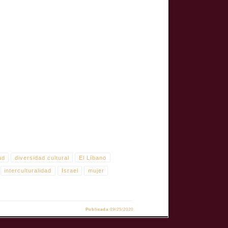
OMA ORIGINAL: InglésSUBTÍTULOS: Inglés Sinopsis:
ad
diversidad cultural
El Líbano
interculturalidad
Israel
mujer
Publicada
09/25/2020