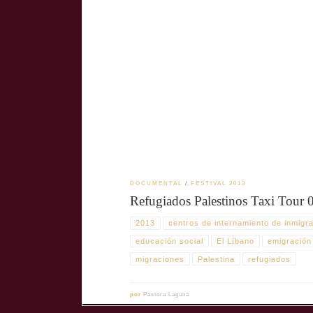
"Refugiados Palestinos Taxi 05" (2013) es un documental dirigi
memoria histórica y la dignidad de una población desplazada
DOCUMENTAL
FESTIVAL 2013
Refugiados Palestinos Taxi Tour 
2013
centros de internamiento de inmigr
educación social
El Líbano
emigración
migraciones
Palestina
refugiados
por
Pastora Laguna