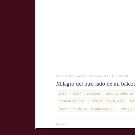
balcónTÍTULO ORIGINAL: Miracle across my balconyAÑ
[…]
CORTOMETRAJE
FESTIVAL 2014
FICCIÓN
Milagro del otro lado de mi balcó
2013
2014
amistad
choque cultural
festival de cine
Festival el Ojo cojo
fi
Reducción de las desigualdades
refugia
por
cojo