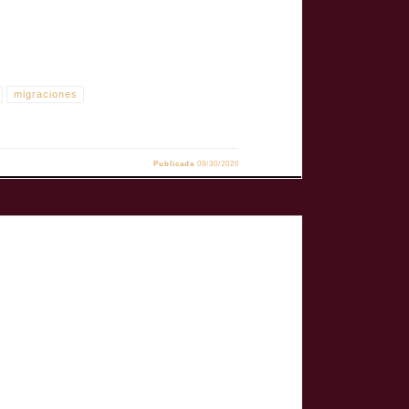
migraciones
Publicada
09/30/2020
rla exhibido. TÍTULO: Milagro del otro lado de mi