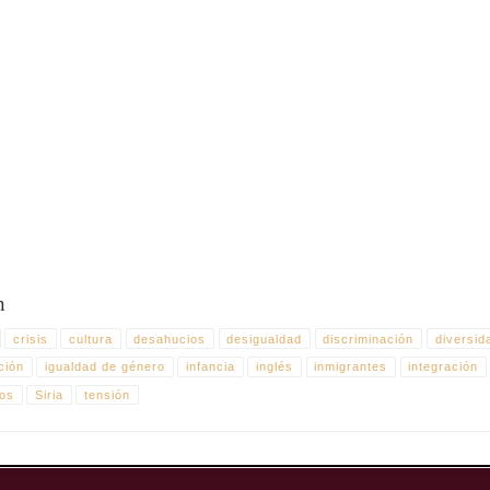
O: 2013DIRECTOR: Rami MariGÉNERO: FicciónDURACIÓN: 5′PAÍS: El LíbanoIDI
n
crisis
cultura
desahucios
desigualdad
discriminación
diversid
cción
igualdad de género
infancia
inglés
inmigrantes
integración
dos
Siria
tensión