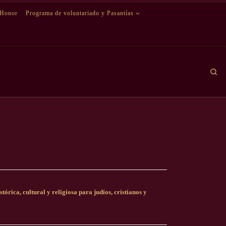
 Honor
Programa de voluntariado y Pasantías
Se
órica, cultural y religiosa para judíos, cristianos y