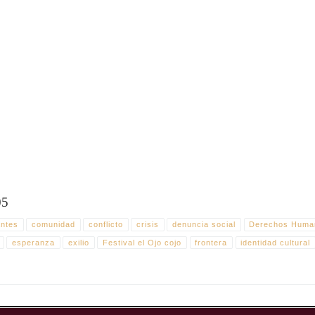
do por Álvaro Iglesias que recorre, a través de un taxi simbólico, la vida de los refugia
 desde 1948.
05
antes
comunidad
conflicto
crisis
denuncia social
Derechos Huma
esperanza
exilio
Festival el Ojo cojo
frontera
identidad cultural