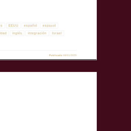
es
EEUU
español
espa±ol
ldad
inglés
integración
Israel
Publicada
08/01/2025