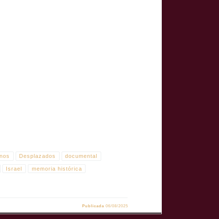
dos palestinos en campos del Líbano, abordando el exilio, la
nos
Desplazados
documental
Israel
memoria histórica
Publicada
06/08/2025