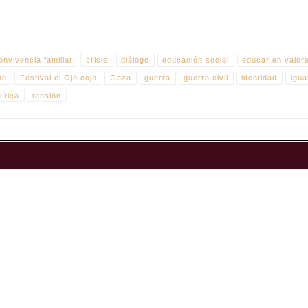
onvivencia familiar
crisis
diálogo
educación social
educar en valor
ne
Festival el Ojo cojo
Gaza
guerra
guerra civil
identidad
igua
lítica
tensión