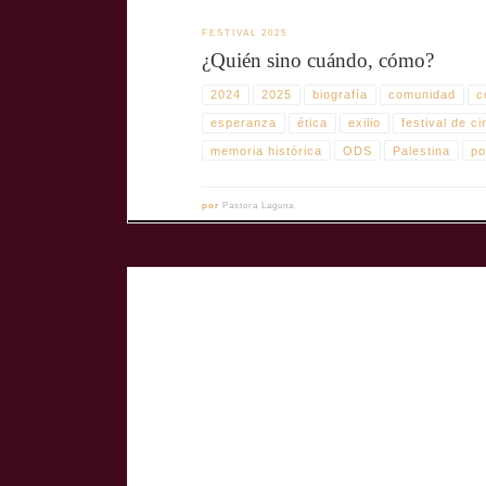
FESTIVAL 2025
¿Quién sino cuándo, cómo?
2024
2025
biografía
comunidad
c
esperanza
ética
exilio
festival de ci
memoria histórica
ODS
Palestina
po
por
Pastora Laguna