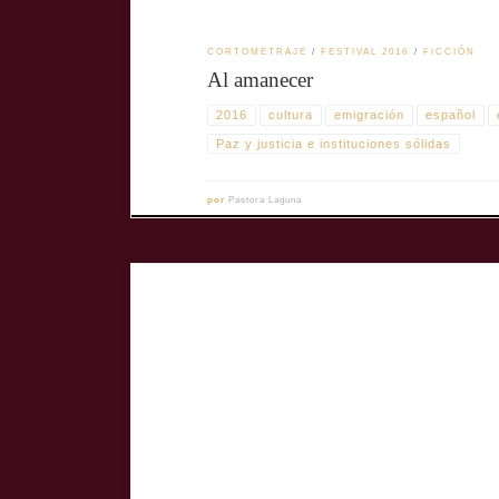
CORTOMETRAJE
FESTIVAL 2016
FICCIÓN
Al amanecer
2016
cultura
emigración
español
Paz y justicia e instituciones sólidas
por
Pastora Laguna
El filme Milagro del otro lado de mi balcón participó en la e