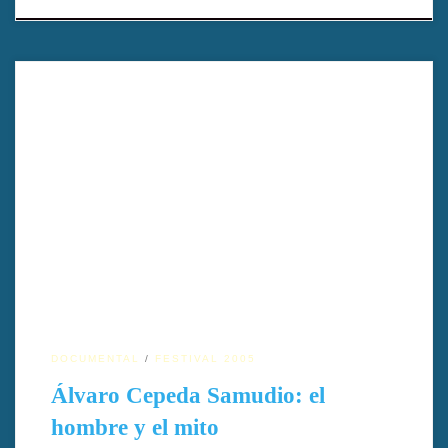
Documental testimonial sobre la vida y la obra del escritor,
periodista y cineasta Álvaro Cepeda Samudio. Rodado en Bogotá
y Barranquilla, recoge testimonios tan importantes como el del
maestro Rafael Escalona, Enrique Grau, Kike Scopell, Nereo
López y su viuda. Dirigida por Juliana Cepeda Guerrero y Sinthya
Restrepo Castilla
DOCUMENTAL
FESTIVAL 2005
Álvaro Cepeda Samudio: el
hombre y el mito