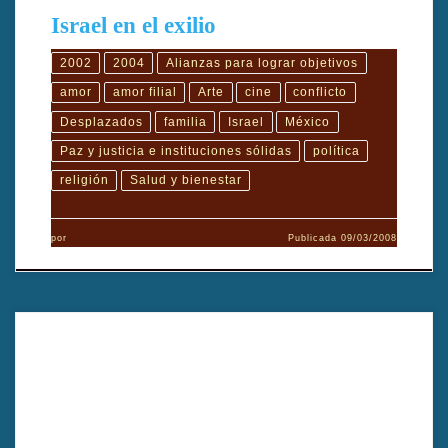
Israel en el exilio
2002
2004
Alianzas para lograr objetivos
amor
amor filial
Arte
cine
conflicto
Desplazados
familia
Israel
México
Paz y justicia e instituciones sólidas
política
religión
Salud y bienestar
por
Publicada
09/03/2008
Durval vive con su madre y regenta una tienda de vinilos en
decadencia. Todo cambia cuando una empleada desaparece y