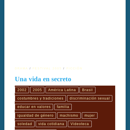
Una vida en secreto es un largometraje de 95 minutos que retrata
el doloroso proceso de desarraigo de una joven campesina en la
ciudad. Bajo la dirección de Suzana Amaral, la película utiliza el
silencio y la observación minuciosa para mostrar el conflicto
entre la esencia personal y las imposiciones sociales.
DRAMA
FESTIVAL 2005
FICCIÓN
Una vida en secreto
2002
2005
América Latina
Brasil
costumbres y tradiciones
discriminación sexual
educar en valores
familia
igualdad de género
machismo
mujer
soledad
vida cotidiana
Videoteca