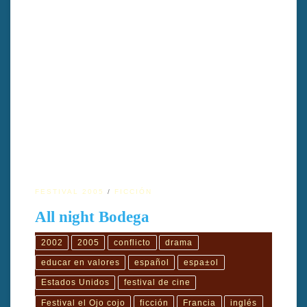
DIRECTOR: Felix OlivierTÍTULO: All night BodegaAÑO:
2002PAÍS: Estados Unidos, FranciaDURACIÓN: 90′IDIOMA:
Español / InglésGÉNERO: FicciónFORMATO: 35 mmTIPO:
ColorGUIÓN: Richard Schlesinger, Felix OlivierINTÉRPRETES:
Jaime Tirelli, Tammy Trull, Blanca Camacho, Gabriel Salvador,
Romi Dias PRODUCCIÓN: Yannick Bernard, Felix Olivier,
Jacques Ouanche DIRECCIÓN DE FOTOGRAFÍA: Richard
DalletEDICIÓN/MONTAJE: Yen Le Ven, Sophie Bousquet
FouresSONIDO: […]
FESTIVAL 2005
FICCIÓN
All night Bodega
2002
2005
conflicto
drama
educar en valores
español
espa±ol
Estados Unidos
festival de cine
Festival el Ojo cojo
ficción
Francia
inglés