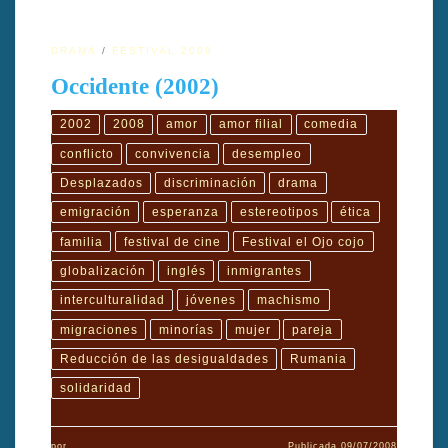
DRAMA
FESTIVAL 2008
Occidente (2002)
2002
2008
amor
amor filial
comedia
conflicto
convivencia
desempleo
Desplazados
discriminación
drama
emigración
esperanza
estereotipos
ética
familia
festival de cine
Festival el Ojo cojo
globalización
inglés
inmigrantes
interculturalidad
jóvenes
machismo
migraciones
minorías
mujer
pareja
Reducción de las desigualdades
Rumania
solidaridad
por
Publicada
09/07/2008