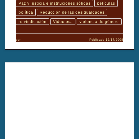
Paz y justicia e instituciones sólidas
películas
política
Reducción de las desigualdades
reivindicación
Videoteca
violencia de género
por
Publicada
12/17/2008
La película se centra en la emigración rumana a Europa
Occidental, que se divide en tres partes y se mezclan entre sí.
Por Cristian Mungiu.