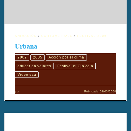
Calle, es una exploración profunda de las relaciones entre la […]
ANIMACIÓN
CORTOMETRAJE
FESTIVAL 2005
Urbana
2002
2005
Acción por el clima
educar en valores
Festival el Ojo cojo
Videoteca
por
Publicada
09/03/2008