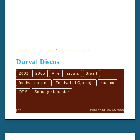
deja a una niña a su cuidado. Dirigido por Anna Muylaer
COMEDIA
DRAMA
FESTIVAL 2005
Durval Discos
2002
2005
Arte
artista
Brasil
festival de cine
Festival el Ojo cojo
música
ODS
Salud y bienestar
por
Publicada
09/03/2008