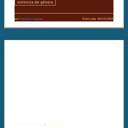
violencia de género
por
Pastora Laguna
Publicada
09/03/2008
Un relato profundo sobre la fe, la identidad y la redención
personal de un antiguo campeón de boxeo en Zacatecas. La obra
explora el conflicto interior del protagonista y cómo el encuentro
con un joven chicano se convierte en un camino de
transformación espiritual a través del respeto y la disciplina.
Dirigido por Juan Ramírez
FESTIVAL 2004
FICCIÓN