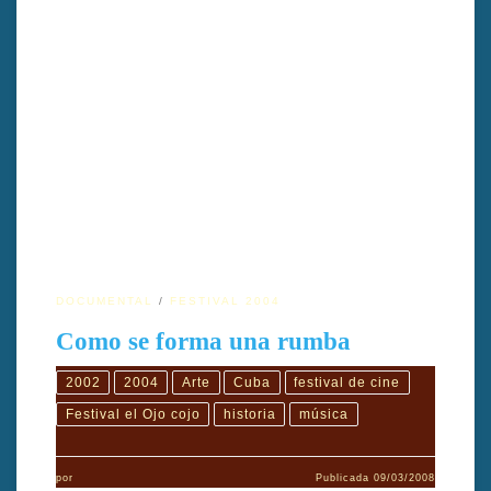
El documental ofrece una mirada profunda a los orígenes y la
esencia de la rumba cubana, combinando testimonios de
músicos destacados, interpretaciones de jazz afrocubano y
anécdotas que ilustran la riqueza de este género musical. Dirigido
por Iván Acosta.
DOCUMENTAL
FESTIVAL 2004
Como se forma una rumba
2002
2004
Arte
Cuba
festival de cine
Festival el Ojo cojo
historia
música
por
Publicada
09/03/2008