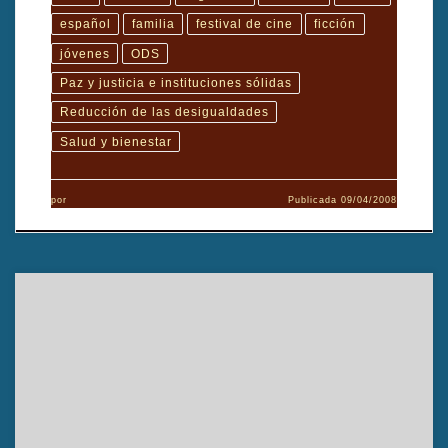
español
familia
festival de cine
ficción
jóvenes
ODS
Paz y justicia e instituciones sólidas
Reducción de las desigualdades
Salud y bienestar
por
Publicada
09/04/2008
TÍTULO: Urbana AÑO: 2002 DIRECTOR: Santiago Calle
GÉNERO cinematográfico: Documental, animación DURACIÓN:
6′ PAÍS: Colombia IDIOMA: castellano FORMATO: mini DV
FORMATO DE EXHIBICIÓN: DVD GUIÓN: Santiago Calle
EDICIÓN/MONTAJE: Santiago Calle MÚSICA: Daniel Carvajalino
Sinopsis El cortometraje «Urbana» (2002), dirigido por Santiago