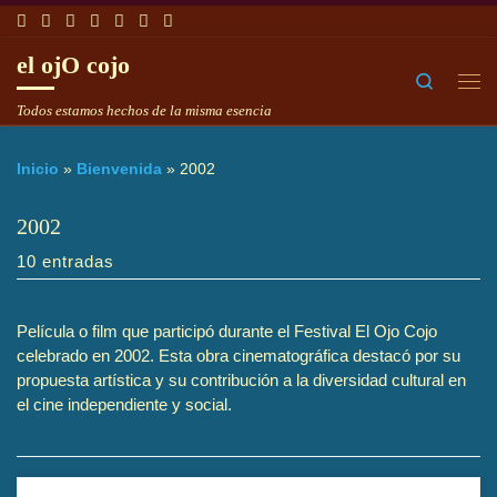
Saltar al contenido
el ojO cojo
Search
Me
Todos estamos hechos de la misma esencia
Inicio
»
Bienvenida
»
2002
2002
10 entradas
Película o film que participó durante el Festival El Ojo Cojo
celebrado en 2002. Esta obra cinematográfica destacó por su
propuesta artística y su contribución a la diversidad cultural en
el cine independiente y social.