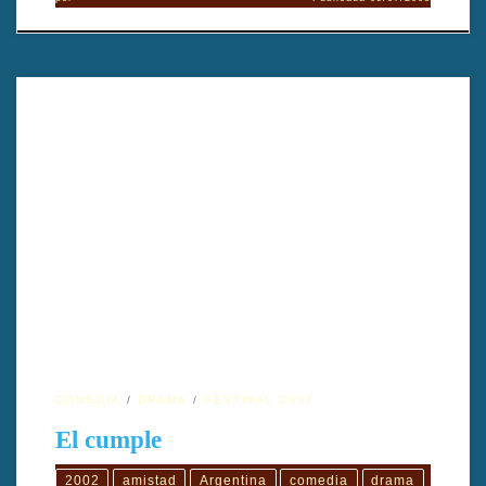
Una historia basada en las experiencias propias de una
generación conflictiva de jóvenes de los '80 que siguen buscando
una razón de ser. Dirigido por Gustavo Postiglione.
COMEDIA
DRAMA
FESTIVAL 2007
El cumple
2002
amistad
Argentina
comedia
drama