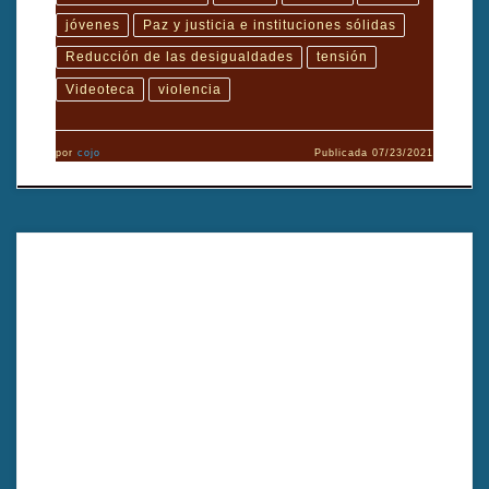
jóvenes
Paz y justicia e instituciones sólidas
Reducción de las desigualdades
tensión
Videoteca
violencia
por
cojo
Publicada
07/23/2021
TÍTULO: 25 años, madres de plaza de mayo AÑO: 2002
DIRECTOR: Ariel Ogando GÉNERO cinematográfico:
Documental DURACIÓN: 29′ PAÍS: Argentina TÍTULO ORIGINAL:
25 años, Madres de plaza de mayo FORMATO DE EXHIBICIÓN:
DVD FORMATO ORIGINAL: DVD TIPO: color IDIOMA
ORIGINAL: Castellano PRODUCCIÓN: Wayruro-Ariel Ogando
GUIÓN : Ariel Ogando DIRECCIÓN DE FOTOGRAFÍA :Ariel […]