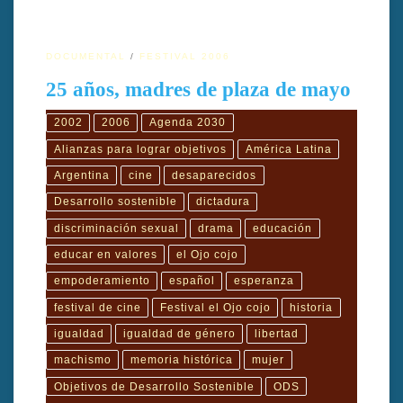
DOCUMENTAL
FESTIVAL 2006
25 años, madres de plaza de mayo
2002
2006
Agenda 2030
Alianzas para lograr objetivos
América Latina
Argentina
cine
desaparecidos
Desarrollo sostenible
dictadura
discriminación sexual
drama
educación
educar en valores
el Ojo cojo
empoderamiento
español
esperanza
festival de cine
Festival el Ojo cojo
historia
igualdad
igualdad de género
libertad
machismo
memoria histórica
mujer
Objetivos de Desarrollo Sostenible
ODS