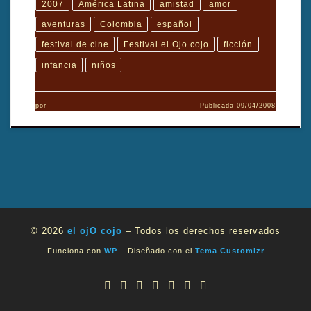
2007
América Latina
amistad
amor
aventuras
Colombia
español
festival de cine
Festival el Ojo cojo
ficción
infancia
niños
por
Publicada
09/04/2008
© 2026
el ojO cojo
– Todos los derechos reservados
Funciona con
WP
– Diseñado con el
Tema Customizr